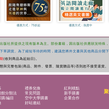
優惠方式：
75折起
優惠方式：
熱賣中
出版社所提供之現有版本為主。部份書籍，因出版社供應狀況特殊
下單調貨。為了縮短等待的時間，建議您將外文書與其他商品分開下
期
(收到商品為起始日)。
態與完整包裝(商品、附件、發票、隨貨贈品等)否則恕不接受退貨。
募
禮券兌換
紅利積點
聚
書館分類法
常見問題
新手購書
購/編目
空中大學購書
企業合作
換
好站連結