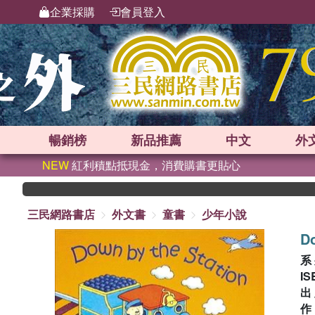
企業採購
會員登入
暢銷榜
新品
推薦
中文
外
NEW
紅利積點抵現金，消費購書更貼心
三民網路書店
外文書
童書
少年小說
D
系
IS
出