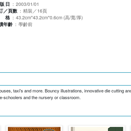
版日
：
2003/01/01
訂／頁數
：
精裝／16頁
規格
：
43.2cm*43.2cm*0.6cm (高/寬/厚)
讀年齡
：
學齡前
buses, taxi's and more. Bouncy illustrations, innovative die cutting
 pre-schoolers and the nursery or classroom.