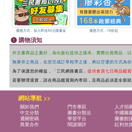
優惠方式：
加入即送50元購書金
優惠方式：
19折起
購物須知
外文書商品之書封，為出版社提供之樣本。實際出貨商品，以
無庫存之商品，在您完成訂單程序之後，將以空運的方式為你
為了保護您的權益，「三民網路書店」
提供會員七日商品鑑賞
若要辦理退貨，請在商品鑑賞期內寄回，且商品必須是全新狀
網站導航 >>
關於我們
門市專區
人才招
中文分類
圖書分類法
中國圖
通關密碼
學習平台
圖書館採
異業合作
閱讀潮評
紅利兌