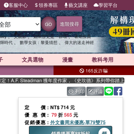
客服中心
領券專區
藝文講座
學習平台
進階搜尋
GO
、
、
、
sey
父親節
如果歷史是一群喵
暑期推薦
、
、
輝時代
數學女孩：黎曼猜想
偉大的迷走神經
子
文具選物
漫畫
教科考用
165反詐騙
F. Steadman 獲年度作家，《史坎德》系列帶你踏上熱血奇
列印
評論
定價
：NT$ 714 元
優惠價
：
79
折
565
元
促銷優惠
：
外文書周末優惠-單79雙75
領券後再享88折起
領