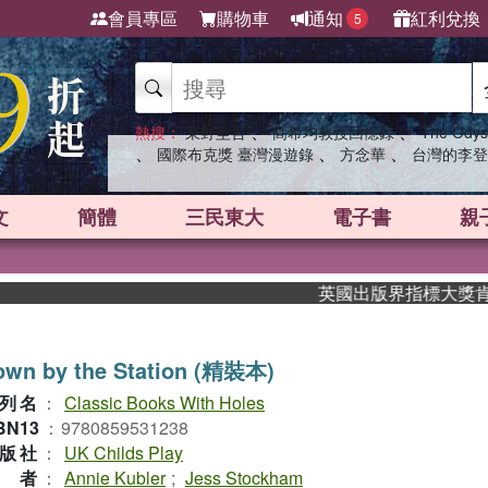
會員專區
購物車
通知
紅利兌換
5
、
、
熱搜：
東野圭吾
高希均教授回憶錄
The Odys
、
、
、
國際布克獎 臺灣漫遊錄
方念華
台灣的李登
文
簡體
三民東大
電子書
親
英國出版界指標大獎肯定！A.
own by the Station (精裝本)
列名
：
Classic Books With Holes
BN13
：
9780859531238
版社
：
UK Childs Play
作者
：
Annie Kubler
;
Jess Stockham