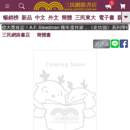
5
暢銷榜
新品
中文
外文
簡體
三民東大
電子書
親子
GO
大獎肯定！A.F. Steadman 獲年度作家，《史坎德》系列帶
三民網路書店
簡體書
、
熱搜：
東野圭吾
高希均教授回憶錄
、
、
、
The Odyssey
父親節
如果歷
評論
、
、
史是一群喵
暑期推薦
國際布克
、
、
獎 臺灣漫遊錄
方念華
台灣的李
、
、
登輝時代
數學女孩：黎曼猜想
偉大的迷走神經