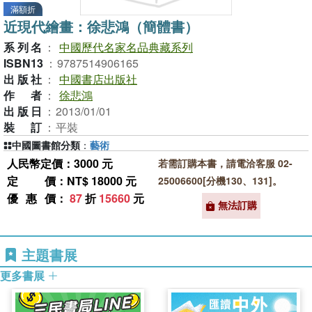
滿額折
近現代繪畫：徐悲鴻（簡體書）
系列名
：
中國歷代名家名品典藏系列
ISBN13
：
9787514906165
出版社
：
中國書店出版社
作者
：
徐悲鴻
出版日
：
2013/01/01
裝訂
：
平裝
中國圖書館分類
：
藝術
人民幣定價：3000 元
若需訂購本書，請電洽客服 02-
定價
：NT$ 18000 元
25006600[分機130、131]。
優惠價
：
87
折
15660
元
無法訂購
主題書展
更多書展