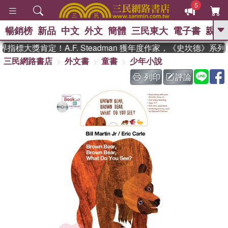
5
暢銷榜
新品
中文
外文
簡體
三民東大
電子書
親子
GO
標大獎肯定！A.F. Steadman 獲年度作家，《史坎德》系
三民網路書店
外文書
童書
少年小說
、
、
熱搜：
東野圭吾
The Odyssey
、
、
父親節
如果歷史是一群喵
暑期
列印
評論
、
、
推薦
國際布克獎 臺灣漫遊錄
方
、
、
念華
台灣的李登輝時代
數學女
、
孩：黎曼猜想
偉大的迷走神經