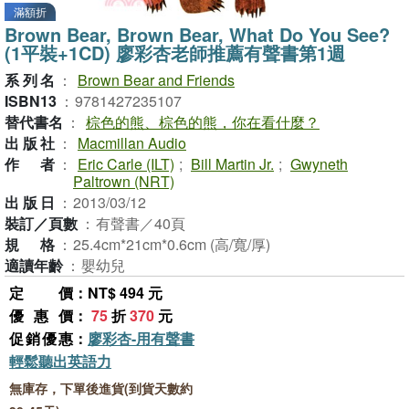
滿額折
Brown Bear, Brown Bear, What Do You See?
(1平裝+1CD) 廖彩杏老師推薦有聲書第1週
系列名
：
Brown Bear and Friends
ISBN13
：
9781427235107
替代書名
：
棕色的熊、棕色的熊，你在看什麼？
出版社
：
Macmillan Audio
作者
：
Eric Carle (ILT)
;
Bill Martin Jr.
;
Gwyneth
Paltrown (NRT)
出版日
：
2013/03/12
裝訂／頁數
：
有聲書／40頁
規格
：
25.4cm*21cm*0.6cm (高/寬/厚)
適讀年齡
：
嬰幼兒
定價
：NT$ 494 元
優惠價
：
75
折
370
元
促銷優惠
：
廖彩杏-用有聲書
輕鬆聽出英語力
無庫存，下單後進貨(到貨天數約