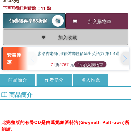
30-45天)
下單可得紅利積點 ：11 點
領券後再享88折起
領
加入購物車
加入收藏
廖彩杏老師 用有聲書輕鬆聽出英語力 第1-4週
套書優
惠
71
折
2767
元
加入購物車
商品簡介
作者簡介
名人推薦
商品簡介
此完整版的有聲CD是由葛妮絲派特洛(
Gwyneth Paltrown)所
朗讀。