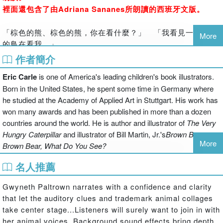
裡面還包含了由Adriana Sananes所朗讀的西班牙文版。
「棕色的熊、棕色的熊，你在看什麼？」 「我看見一隻紅色
More
的鳥在看我。」
「紅色的鳥、紅色的鳥，你在看什麼？」 「我看見一隻黃色
作者簡介
的鴨子在看我。」……
Eric Carle
is one of America's leading children's book illustrators.
Born in the United States, he spent some time in Germany where
隨著這樣一問一答的句子、重複的韻律與節奏，一本充滿各種
he studied at the Academy of Applied Art in Stuttgart. His work has
動物與色彩的圖畫書在孩子面前慢慢展開。
won many awards and has been published in more than a dozen
這是一本備受全世界小朋友喜愛的圖畫書，整本書都是用艾瑞‧
countries around the world. He is author and illustrator of
The Very
卡爾一貫具有創意性的貼畫構成，色調鮮明、活潑。幼小的孩
Hungry Caterpillar
and illustrator of Bill Martin, Jr.'s
Brown Bear,
子可以從這本書中學習語法、欣賞預言的節奏性，並學會各種
More
Brown Bear, What Do You See?
動物的命名，更可以認識顏色，增廣視野。
名人推薦
本書中文版《棕色的熊、棕色的熊，你在看什麼？》由上誼出
版
Gwyneth Paltrown narrates with a confidence and clarity
that let the auditory clues and trademark animal collages
Children see a variety of animals, each one a different
take center stage...Listeners will surely want to join in with
color, and a teacher looking at them.
her animal voices. Background sound effects bring depth