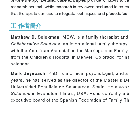
research context, while research is reviewed and used to extract
that therapists can use to integrate techniques and procedures
作者簡介
Matthew D. Selekman
, MSW,
is a family therapist and
Collaborative Solutions
, an international family therap
with the American Association for Marriage and Family
from the Children’s Hospital in Denver, Colorado, for ha
sciences.
Mark Beyebach
, PhD,
is a clinical psychologist, and 
years, he has served as the director of the Master’s 
Universidad Pontificia de Salamanca, Spain. He also se
Solutions
in Evanston, Illinois, USA. He is currently 
executive board of the Spanish Federation of Family T