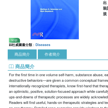
出
裝
90折
杜威圖書分類
：
Diseases
商品簡介
作者簡介
商品簡介
For the first time in one volume self-harm, substance abuse, ea
destructive behaviors—are given a common conceptual framewo
internationally-recognized therapists, know first-hand that ther
an optimistic, positive, solution-focused approach while carefull
ups-and-downs of therapeutic processes are widely acknowle
Readers will find useful, hands-on therapeutic strategies and te
on-one therapy. Detailed case examples provide windows to ther