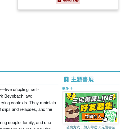
主題書展
更多
five crippling, self-
ark Beyebach, two
varying contexts. They maintain
f slips and relapses, and the
ring couple, family, and one-
優惠方式：
加入即送50元購書金
ventions are put in a wider