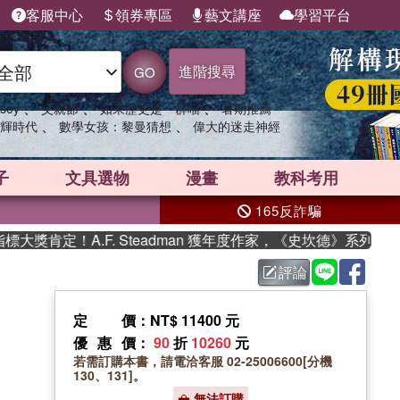
客服中心
領券專區
藝文講座
學習平台
進階搜尋
GO
、
、
、
sey
父親節
如果歷史是一群喵
暑期推薦
、
、
輝時代
數學女孩：黎曼猜想
偉大的迷走神經
子
文具選物
漫畫
教科考用
165反詐騙
肯定！A.F. Steadman 獲年度作家，《史坎德》系列帶你踏
評論
定價
：NT$ 11400 元
優惠價
：
90
折
10260
元
若需訂購本書，請電洽客服 02-25006600[分機
130、131]。
無法訂購