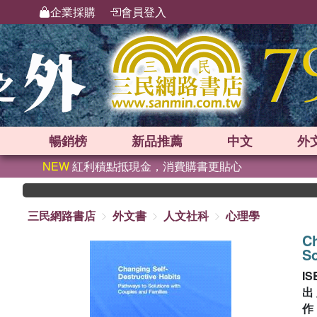
企業採購
會員登入
暢銷榜
新品
推薦
中文
外
NEW
紅利積點抵現金，消費購書更貼心
三民網路書店
外文書
人文社科
心理學
Ch
So
IS
出