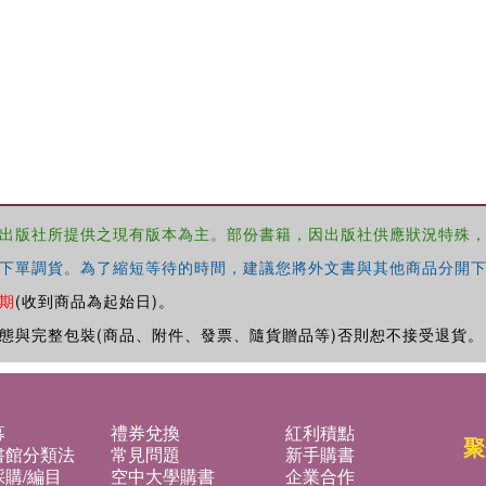
出版社所提供之現有版本為主。部份書籍，因出版社供應狀況特殊
下單調貨。為了縮短等待的時間，建議您將外文書與其他商品分開下
期
(收到商品為起始日)。
態與完整包裝(商品、附件、發票、隨貨贈品等)否則恕不接受退貨。
募
禮券兌換
紅利積點
聚
書館分類法
常見問題
新手購書
購/編目
空中大學購書
企業合作