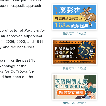
d open therapeutic approach
 co-director of
Partners for
優惠方式：
19折起
is an approved supervisor
 in 2006, 2000, and 1999
ry and the behavioral
pain. For the past 18
ychology at the
優惠方式：
75折起
rs for Collaborative
and has been on the
優惠方式：
熱賣中