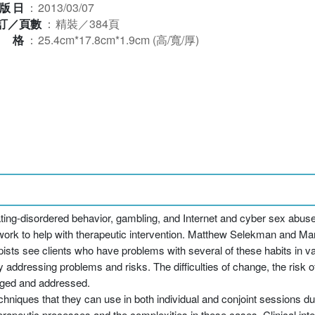
版日
：
2013/03/07
訂／頁數
：
精裝／384頁
規格
：
25.4cm*17.8cm*1.9cm (高/寬/厚)
ting-disordered behavior, gambling, and Internet and cyber sex abuse—
rk to help with therapeutic intervention. Matthew Selekman and M
apists see clients who have problems with several of these habits in 
y addressing problems and risks. The difficulties of change, the risk o
dged and addressed.
chniques that they can use in both individual and conjoint sessions du
apeutic processes and the complexities in these cases. Clinical inter