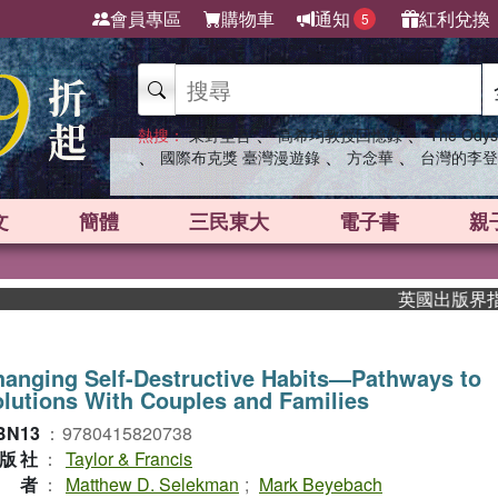
會員專區
購物車
通知
紅利兌換
5
、
、
熱搜：
東野圭吾
高希均教授回憶錄
The Odys
、
、
、
國際布克獎 臺灣漫遊錄
方念華
台灣的李登
文
簡體
三民東大
電子書
親
英國出版界指標大獎
anging Self-Destructive Habits—Pathways to
lutions With Couples and Families
BN13
：
9780415820738
版社
：
Taylor & Francis
作者
：
Matthew D. Selekman
;
Mark Beyebach