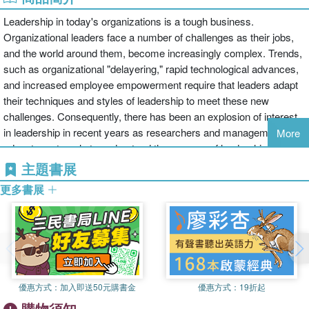
Leadership in today's organizations is a tough business.
Organizational leaders face a number of challenges as their jobs,
and the world around them, become increasingly complex. Trends,
such as organizational "delayering," rapid technological advances,
and increased employee empowerment require that leaders adapt
their techniques and styles of leadership to meet these new
challenges. Consequently, there has been an explosion of interest
in leadership in recent years as researchers and management
More
educators struggle to understand the process of leadership
development, how it operates, and what characteristics make
主題書展
effective leaders.
更多書展
Born of these questions, the 11th Annual Kravis-de Roulet
Leadership Conference at Claremont McKenna College brought
together an impressive slate of scholars whose theories, research,
and cutting-edge techniques are now gathered together in this
impressive volume. Each chapter asks and answers questions
優惠方式：
加入即送50元購書金
優惠方式：
19折起
about the current state of the field while providing future direction for
購物須知
research to help bridge the gap between leadership researchers