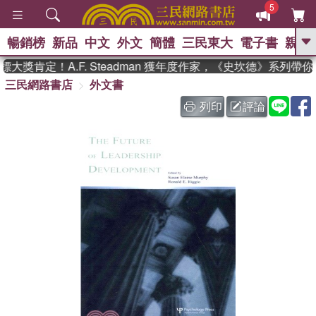
5
暢銷榜
新品
中文
外文
簡體
三民東大
電子書
親子
GO
獎肯定！A.F. Steadman 獲年度作家，《史坎德》系列帶
三民網路書店
外文書
、
熱搜：
東野圭吾
高希均教授回憶錄
、
、
、
The Odyssey
父親節
如果歷
列印
評論
、
、
史是一群喵
暑期推薦
國際布克
、
、
獎 臺灣漫遊錄
方念華
台灣的李
、
、
登輝時代
數學女孩：黎曼猜想
偉大的迷走神經