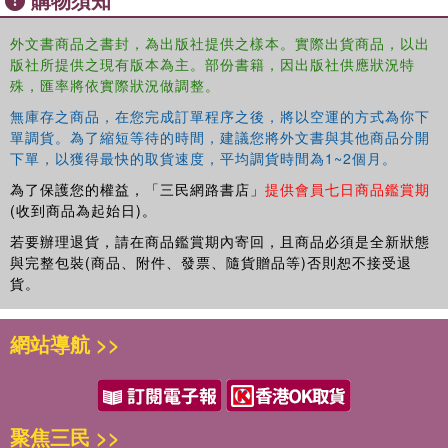
and leadership development practitioners. Notable topics include
chapters on "e-leadership" and leadership within the "virtual"
外文書商品之書封，為出版社提供之樣本。實際出貨商品，以出
版社所提供之現有版本為主。部份書籍，因出版社供應狀況特
organization, exploring 360-degree feedback, the importance of
殊，匯率將依實際狀況做調整。
"social capital," and a comprehensive analysis of the well-
researched theory of Leader Member Exchange.
無庫存之商品，在您完成訂單程序之後，將以空運的方式為你下
單調貨。為了縮短等待的時間，建議您將外文書與其他商品分開
下單，以獲得最快的取貨速度，平均調貨時間為1~2個月。
為了保護您的權益，「三民網路書店」
提供會員七日商品鑑賞期
(收到商品為起始日)。
若要辦理退貨，請在商品鑑賞期內寄回，且商品必須是全新狀態
與完整包裝(商品、附件、發票、隨貨贈品等)否則恕不接受退
貨。
網站導航 >>
聚焦三民 >>