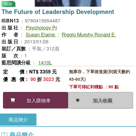
90折
The Future of Leadership Development
ISBN13
：
9780415654487
出版社
：
Psychology Pr
作者
：
Susan Elaine
;
Riggio Murphy Ronald E.
出版日
：
2013/01/26
裝訂／頁數
：
平裝／312頁
版次
：
1
藍思閱讀分級
：
1410L
定價
：NT$ 3359 元
無庫存，下單後進貨(到貨天數約
優惠價
：
90
折
3023
元
45-60天)
下單可得紅利積點 ：90 點
加入收藏
加入購物車
商品簡介
商品簡介