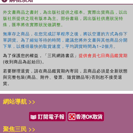
外文書商品之書封，為出版社提供之樣本。實際出貨商品，以出
版社所提供之現有版本為主。部份書籍，因出版社供應狀況特
殊，匯率將依實際狀況做調整。
無庫存之商品，在您完成訂單程序之後，將以空運的方式為你下
單調貨。為了縮短等待的時間，建議您將外文書與其他商品分開
下單，以獲得最快的取貨速度，平均調貨時間為1~2個月。
為了保護您的權益，「三民網路書店」
提供會員七日商品鑑賞期
(收到商品為起始日)。
若要辦理退貨，請在商品鑑賞期內寄回，且商品必須是全新狀態
與完整包裝(商品、附件、發票、隨貨贈品等)否則恕不接受退
貨。
網站導航 >>
聚焦三民 >>