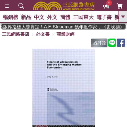
5
暢銷榜
新品
中文
外文
簡體
三民東大
電子書
親子
GO
版界指標大獎肯定！A.F. Steadman 獲年度作家，《史坎德
三民網路書店
外文書
商業財經
、
熱搜：
東野圭吾
高希均教授回憶錄
、
、
、
The Odyssey
父親節
如果歷
評論
、
、
史是一群喵
暑期推薦
國際布克
、
、
獎 臺灣漫遊錄
方念華
台灣的李
、
、
登輝時代
數學女孩：黎曼猜想
偉大的迷走神經