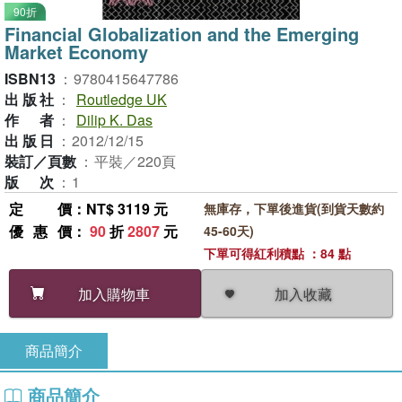
90折
Financial Globalization and the Emerging
Market Economy
ISBN13
：
9780415647786
出版社
：
Routledge UK
作者
：
Dilip K. Das
出版日
：
2012/12/15
裝訂／頁數
：
平裝／220頁
版次
：
1
定價
：NT$ 3119 元
無庫存，下單後進貨(到貨天數約
優惠價
：
90
折
2807
元
45-60天)
下單可得紅利積點 ：84 點
加入收藏
加入購物車
商品簡介
商品簡介