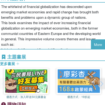
The whirlwind of financial globalization has descended upon
emerging market economies and rapid change has brought both
benefits and problems upon a dynamic group of nations.
This book examines the impact of ever increasing financial
globalization on emerging market economies, both in the former
communist countries of Eastern Europe and the developing world
in general. This impressive volume covers themes and issues
such as:
More
*global capital flows and financial liberalization
*global financial architecture
主題書展
*financial and macroeconomic instability
更多書展
Financial Globalization and the Emerging Market Economies will be
of interest to students and academics in many areas including
international economics, international finance and international
political economy. It will also provide a useful source of information
for those who work in the financial industry at large.
優惠方式：
加入即送50元購書金
優惠方式：
19折起
購物須知