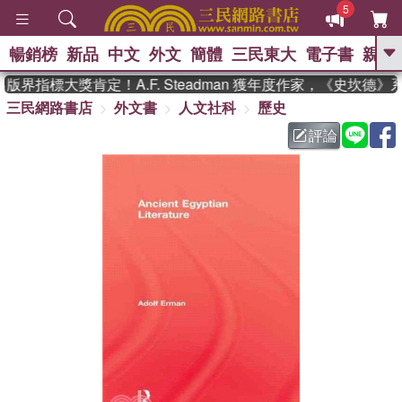
5
暢銷榜
新品
中文
外文
簡體
三民東大
電子書
親子
GO
界指標大獎肯定！A.F. Steadman 獲年度作家，《史坎德
三民網路書店
外文書
人文社科
歷史
、
熱搜：
東野圭吾
高希均教授回憶錄
、
、
、
The Odyssey
父親節
如果歷
評論
、
、
史是一群喵
暑期推薦
國際布克
、
、
獎 臺灣漫遊錄
方念華
台灣的李
、
、
登輝時代
數學女孩：黎曼猜想
偉大的迷走神經