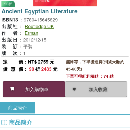
90折
Ancient Egyptian Literature
ISBN13
：
9780415645829
出版社
：
Routledge UK
作者
：
Erman
出版日
：
2012/12/15
裝訂
：
平裝
版次
：
1
定價
：NT$ 2759 元
無庫存，下單後進貨(到貨天數約
優惠價
：
90
折
2483
元
45-60天)
下單可得紅利積點 ：74 點
加入收藏
加入購物車
商品簡介
商品簡介