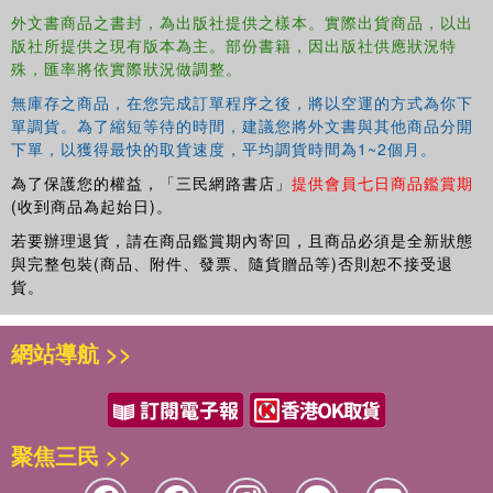
外文書商品之書封，為出版社提供之樣本。實際出貨商品，以出
版社所提供之現有版本為主。部份書籍，因出版社供應狀況特
殊，匯率將依實際狀況做調整。
無庫存之商品，在您完成訂單程序之後，將以空運的方式為你下
單調貨。為了縮短等待的時間，建議您將外文書與其他商品分開
下單，以獲得最快的取貨速度，平均調貨時間為1~2個月。
為了保護您的權益，「三民網路書店」
提供會員七日商品鑑賞期
(收到商品為起始日)。
若要辦理退貨，請在商品鑑賞期內寄回，且商品必須是全新狀態
與完整包裝(商品、附件、發票、隨貨贈品等)否則恕不接受退
貨。
網站導航 >>
聚焦三民 >>