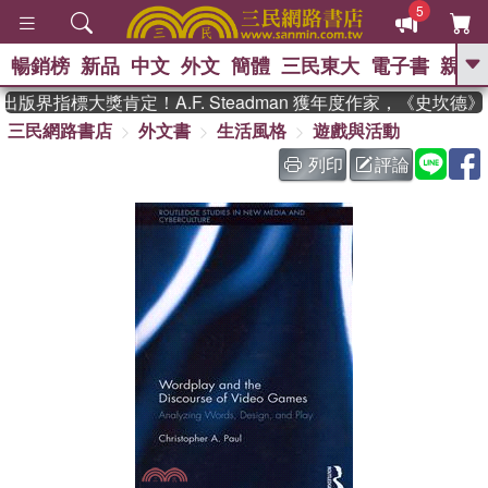
5
暢銷榜
新品
中文
外文
簡體
三民東大
電子書
親子
GO
版界指標大獎肯定！A.F. Steadman 獲年度作家，《史坎德
三民網路書店
外文書
生活風格
遊戲與活動
、
熱搜：
東野圭吾
高希均教授回憶錄
、
、
、
The Odyssey
父親節
如果歷
列印
評論
、
、
史是一群喵
暑期推薦
國際布克
、
、
獎 臺灣漫遊錄
方念華
台灣的李
、
、
登輝時代
數學女孩：黎曼猜想
偉大的迷走神經