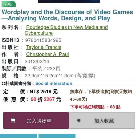
90折
Wordplay and the Discourse of Video Games
—Analyzing Words, Design, and Play
系列名
：
Routledge Studies in New Media and
Cyberculture
ISBN13
：
9780415834995
出版社
：
Taylor & Francis
作者
：
Christopher A. Paul
出版日
：
2013/02/14
裝訂／頁數
：
平裝／232頁
規格
：
22.9cm*15.2cm*1.3cm (高/寬/厚)
杜威圖書分類
：
Social interaction
定價
：NT$ 2519 元
無庫存，下單後進貨(到貨天數約
優惠價
：
90
折
2267
元
45-60天)
下單可得紅利積點 ：68 點
加入收藏
加入購物車