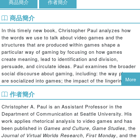
商品簡介
作者簡介
商品簡介
In this timely new book, Christopher Paul analyzes how
the words we use to talk about video games and the
structures that are produced within games shape a
particular way of gaming by focusing on how games
create meaning, lead to identification and division,
persuade, and circulate ideas. Paul examines the broader
social discourse about gaming, including: the way players
More
are socialized into games; the impact of the lingering
association of video games as kid's toys; the dynamics
作者簡介
within specific games (including Grand Theft Auto and EA
Sports Games); and the ways in which players participate
Christopher A. Paul is an Assistant Professor in the
in shaping the discourse of games, demonstrated through
Department of Communication at Seattle University. His
examples like the reward system of World of Warcraft and
work applies rhetorical analysis to video games and has
the development of theorycraft. Overall, this book
been published in
Games and Culture
,
Game Studies
, the
illustrates how video games are shaped by words, design
Journal of Virtual Worlds Research
,
First Monday
, and the
and play; all of which are negotiated, ongoing practices