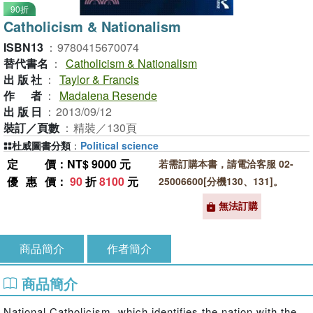
90折
Catholicism & Nationalism
ISBN13
：
9780415670074
替代書名
：
Catholicism & Nationalism
出版社
：
Taylor & Francis
作者
：
Madalena Resende
出版日
：
2013/09/12
裝訂／頁數
：
精裝／130頁
杜威圖書分類
：
Political science
定價
：NT$ 9000 元
若需訂購本書，請電洽客服 02-
優惠價
：
90
折
8100
元
25006600[分機130、131]。
無法訂購
商品簡介
作者簡介
商品簡介
National Catholicism, which identifies the nation with the