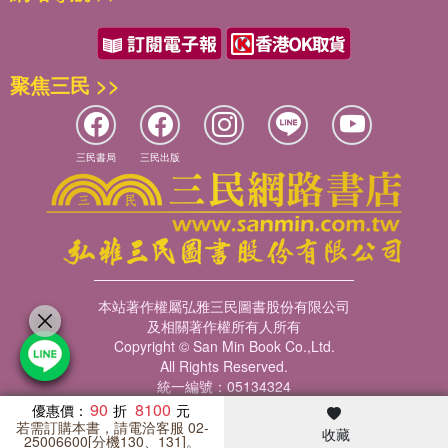
聚焦三民 >>
三民書局
三民出版
本站著作權屬弘雅三民圖書股份有限公司
及相關著作權所有人所有
Copyright © San Min Book Co.,Ltd.
All Rights Reserved.
統一編號：05134324
90
8100
優惠價：
若需訂購本書，請電洽客服 02-
收藏
暢銷榜
客服中心
收藏
瀏覽紀錄
會員專區
25006600[分機130、131]。