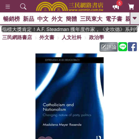
5
暢銷榜
新品
中文
外文
簡體
三民東大
電子書
親子
GO
標大獎肯定！A.F. Steadman 獲年度作家，《史坎德》系列
三民網路書店
外文書
人文社科
政治學
、
熱搜：
東野圭吾
高希均教授回憶錄
、
、
、
The Odyssey
父親節
如果歷
評論
、
、
史是一群喵
暑期推薦
國際布克
、
、
獎 臺灣漫遊錄
方念華
台灣的李
、
、
登輝時代
數學女孩：黎曼猜想
偉大的迷走神經