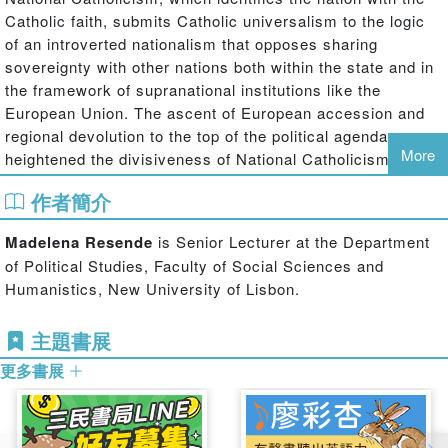
Catholic faith, submits Catholic universalism to the logic
of an introverted nationalism that opposes sharing
sovereignty with other nations both within the state and in
the framework of supranational institutions like the
European Union. The ascent of European accession and
regional devolution to the top of the political agenda
More
heightened the divisiveness of National Catholicism and
made its legacy problematic in the aftermath of the
作者簡介
democratic transitions (e.g. 1976 in Spain and 1989 in
Poland). This book analyzes and describes the attempts
Madelena Resende
is Senior Lecturer at the Department
to transform introverted conceptions of the nation into
of Political Studies, Faculty of Social Sciences and
extroverted nationalism during the democratic transition
Humanistics, New University of Lisbon.
and in the two decades thereafter.
主題書展
更多書展