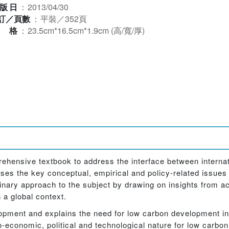
版日
：
2013/04/30
訂／頁數
：
平裝／352頁
規格
：
23.5cm*16.5cm*1.9cm (高/寬/厚)
prehensive textbook to address the interface between intern
sses the key conceptual, empirical and policy-related issues
linary approach to the subject by drawing on insights from a
 a global context.
elopment and explains the need for low carbon development i
-economic, political and technological nature for low carbo