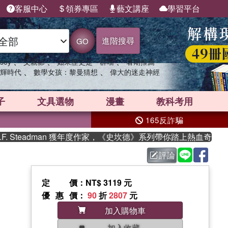
客服中心
領券專區
藝文講座
學習平台
進階搜尋
GO
、
、
、
sey
父親節
如果歷史是一群喵
暑期推薦
、
、
輝時代
數學女孩：黎曼猜想
偉大的迷走神經
子
文具選物
漫畫
教科考用
165反詐騙
Steadman 獲年度作家，《史坎德》系列帶你踏上熱血奇幻旅程
評論
定價
：NT$ 3119 元
優惠價
：
90
折
2807
元
加入購物車
加入收藏