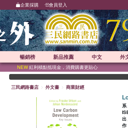
企業採購
會員登入
暢銷榜
新品
推薦
中文
外
NEW
紅利積點抵現金，消費購書更貼心
三民網路書店
外文書
商業財經
L
系
IS
出