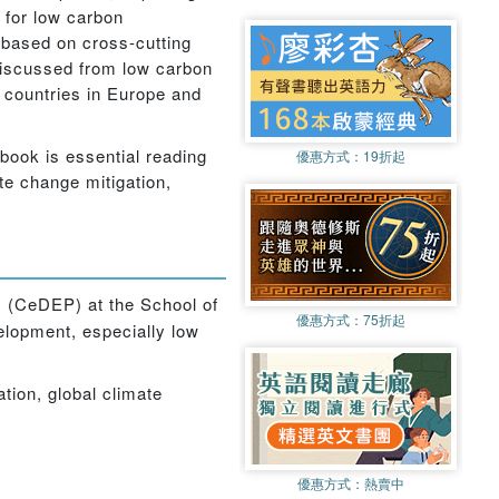
 for low carbon
 based on cross-cutting
 discussed from low carbon
 countries in Europe and
 book is essential reading
優惠方式：
19折起
te change mitigation,
y (CeDEP) at the School of
優惠方式：
75折起
elopment, especially low
tion, global climate
優惠方式：
熱賣中