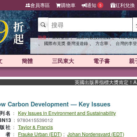
會員專區
購物車
通知
紅利兌換
5
、
、
熱搜：
東野圭吾
高希均教授回憶錄
The Odys
、
、
、
國際布克獎 臺灣漫遊錄
方念華
台灣的李登
文
簡體
三民東大
電子書
親
英國出版界指標大獎肯定！A.F. 
ow Carbon Development — Key Issues
列名
：
Key Issues in Environment and Sustainability
BN13
：
9780415539012
版社
：
Taylor & Francis
作者
：
Frauke Urban (EDT)
;
Johan Nordensvard (EDT)