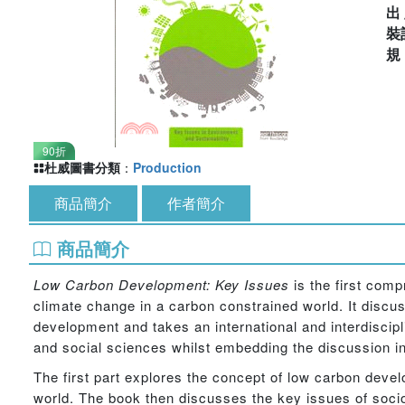
出
裝
90折
杜威圖書分類
：
Production
商品簡介
作者簡介
商品簡介
Low Carbon Development: Key Issues
is the first com
climate change in a carbon constrained world. It discu
development and takes an international and interdiscip
and social sciences whilst embedding the discussion in
The first part explores the concept of low carbon dev
world. The book then discusses the key issues of socio