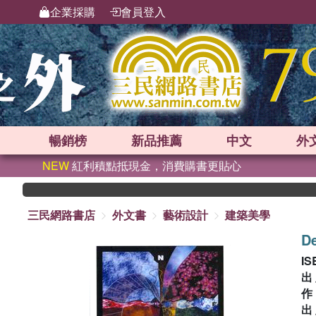
企業採購
會員登入
暢銷榜
新品
推薦
中文
外
NEW
紅利積點抵現金，消費購書更貼心
三民網路書店
外文書
藝術設計
建築美學
De
IS
出
出