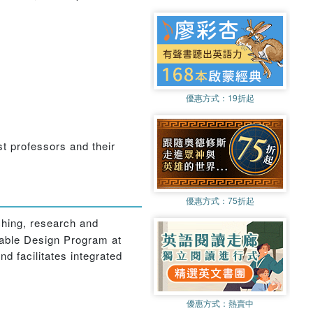
優惠方式：
19折起
t professors and their
優惠方式：
75折起
ching, research and
inable Design Program at
nd facilitates integrated
優惠方式：
熱賣中