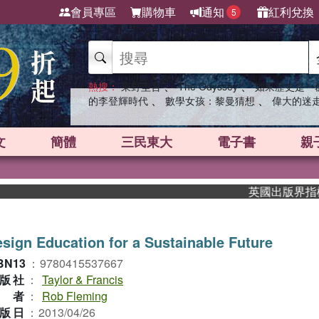
會員專區
購物車
通知
紅利兌換
5
、
、
熱搜：
東野圭吾
The Odyssey
如果歷史是一
、
、
的李登輝時代
數學女孩：黎曼猜想
偉大的迷
文
簡體
三民東大
電子書
親
英國出版界指標大獎肯
sign Education for a Sustainable Future
BN13
：
9780415537667
版社
：
Taylor & Francis
作者
：
Rob Fleming
版日
：
2013/04/26