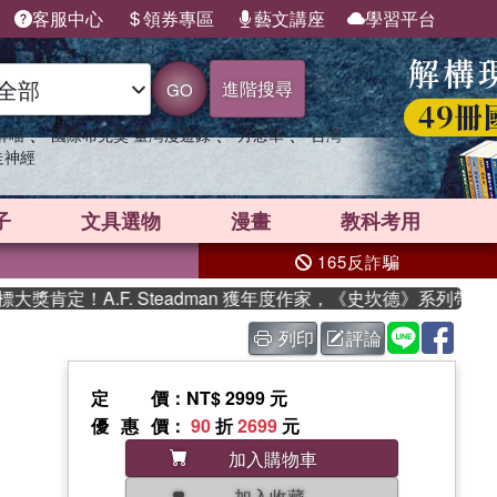
客服中心
領券專區
藝文講座
學習平台
進階搜尋
GO
、
、
、
群喵
國際布克獎 臺灣漫遊錄
方念華
台灣
走神經
子
文具選物
漫畫
教科考用
165反詐騙
定！A.F. Steadman 獲年度作家，《史坎德》系列帶你踏
列印
評論
定價
：NT$ 2999 元
優惠價
：
90
折
2699
元
加入購物車
加入收藏