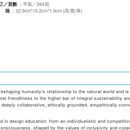
訂／頁數
：
平裝／264頁
規格
：
22.9cm*15.2cm*1.9cm (高/寬/厚)
 reshaping humanity's relationship to the natural world and is
l friendliness to the higher bar of integral sustainability a
 deeply collaborative, ethically grounded, empathically conn
rd in design education: from an individualistic and competit
 consciousness, shaped by the values of inclusivity and coo