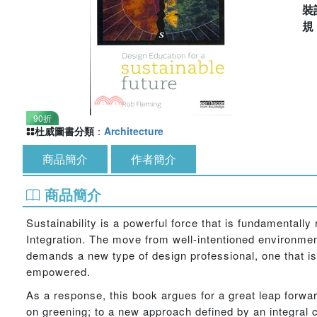
裝
90折
杜威圖書分類
：
Architecture
商品簡介
作者簡介
商品簡介
Sustainability is a powerful force that is fundamentally
Integration. The move from well-intentioned environmenta
demands a new type of design professional, one that is
empowered.
As a response, this book argues for a great leap forwa
on greening; to a new approach defined by an integral