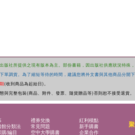
出版社所提供之現有版本為主。部份書籍，因出版社供應狀況特殊
下單調貨。為了縮短等待的時間，建議您將外文書與其他商品分開下
期
(收到商品為起始日)。
態與完整包裝(商品、附件、發票、隨貨贈品等)否則恕不接受退貨。
募
禮券兌換
紅利積點
聚
書館分類法
常見問題
新手購書
購/編目
空中大學購書
企業合作