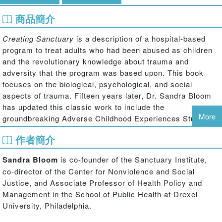
商品簡介
Creating Sanctuary
is a description of a hospital-based
program to treat adults who had been abused as children
and the revolutionary knowledge about trauma and
adversity that the program was based upon. This book
focuses on the biological, psychological, and social
aspects of trauma. Fifteen years later, Dr. Sandra Bloom
has updated this classic work to include the
More
groundbreaking Adverse Childhood Experiences Study
that came out in 1998, information about Epigenetics, and
作者簡介
new material about what we know about the brain and
violence.
Sandra Bloom
is co-founder of the Sanctuary Institute,
This book is for courses in counseling, social work, and
co-director of the Center for Nonviolence and Social
clinical psychology on mental health, trauma, and trauma
Justice, and Associate Professor of Health Policy and
theory.
Management in the School of Public Health at Drexel
University, Philadelphia.