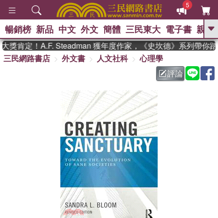
5
暢銷榜
新品
中文
外文
簡體
三民東大
電子書
親子
GO
肯定！A.F. Steadman 獲年度作家，《史坎德》系列帶你
三民網路書店
外文書
人文社科
心理學
、
熱搜：
東野圭吾
高希均教授回憶錄
、
、
、
The Odyssey
父親節
如果歷
評論
、
、
史是一群喵
暑期推薦
國際布克
、
、
獎 臺灣漫遊錄
方念華
台灣的李
、
、
登輝時代
數學女孩：黎曼猜想
偉大的迷走神經