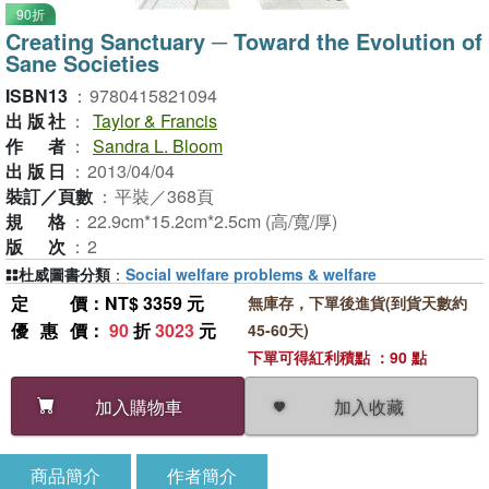
90折
Creating Sanctuary ─ Toward the Evolution of
Sane Societies
ISBN13
：
9780415821094
出版社
：
Taylor & Francis
作者
：
Sandra L. Bloom
出版日
：
2013/04/04
裝訂／頁數
：
平裝／368頁
規格
：
22.9cm*15.2cm*2.5cm (高/寬/厚)
版次
：
2
杜威圖書分類
：
Social welfare problems & welfare
定價
：NT$ 3359 元
無庫存，下單後進貨(到貨天數約
優惠價
：
90
折
3023
元
45-60天)
下單可得紅利積點 ：90 點
加入收藏
加入購物車
商品簡介
作者簡介