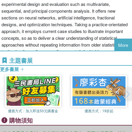
experimental design and evaluation such as multivariate,
sequential, and principal components analysis. It offers new
sections on neural networks, artificial intelligence, fractional
designs, and optimization techniques. Taking a practice-orientated
approach, it employs current case studies to illustrate important
concepts, so as to deliver a clear understanding of statistical
approaches without repeating information from older statistics
More
textbooks. It supplies appendices on statistical tables, computer
programs in BASIC and MINITAB Commands, sequential analysis
主題書展
grids, and matrices.
更多書展
優惠方式：
加入即送50元購書金
優惠方式：
19折起
購物須知