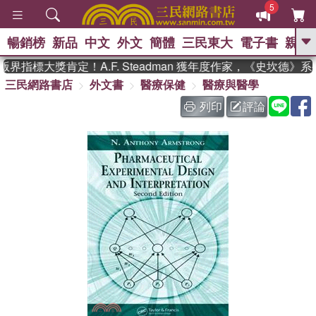
5
暢銷榜
新品
中文
外文
簡體
三民東大
電子書
親子
GO
界指標大獎肯定！A.F. Steadman 獲年度作家，《史坎德》
三民網路書店
外文書
醫療保健
醫療與醫學
、
熱搜：
東野圭吾
高希均教授回憶錄
、
、
、
The Odyssey
父親節
如果歷
列印
評論
、
、
史是一群喵
暑期推薦
國際布克
、
、
獎 臺灣漫遊錄
方念華
台灣的李
、
、
登輝時代
數學女孩：黎曼猜想
偉大的迷走神經