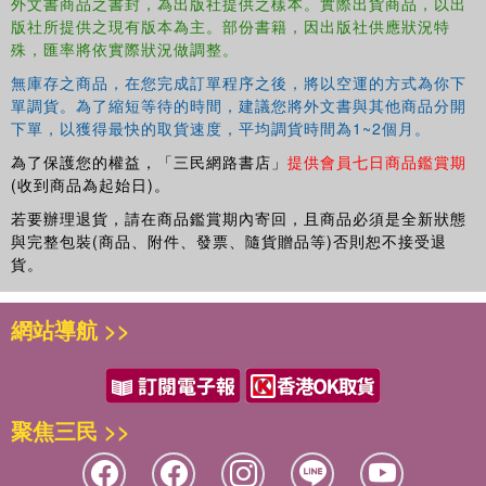
外文書商品之書封，為出版社提供之樣本。實際出貨商品，以出
版社所提供之現有版本為主。部份書籍，因出版社供應狀況特
殊，匯率將依實際狀況做調整。
無庫存之商品，在您完成訂單程序之後，將以空運的方式為你下
單調貨。為了縮短等待的時間，建議您將外文書與其他商品分開
下單，以獲得最快的取貨速度，平均調貨時間為1~2個月。
為了保護您的權益，「三民網路書店」
提供會員七日商品鑑賞期
(收到商品為起始日)。
若要辦理退貨，請在商品鑑賞期內寄回，且商品必須是全新狀態
與完整包裝(商品、附件、發票、隨貨贈品等)否則恕不接受退
貨。
網站導航 >>
聚焦三民 >>