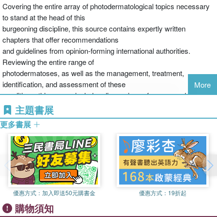
Covering the entire array of photodermatological topics necessary
to stand at the head of this
burgeoning discipline, this source contains expertly written
chapters that offer recommendations
and guidelines from opinion-forming international authorities.
Reviewing the entire range of
photodermatoses, as well as the management, treatment,
identification, and assessment of these
More
conditions, this source includes discussions of narrow and
broadband UVB, PUVA, photopheresis, UVA1 therapy, and
主題書展
photodynamic therapy, the principles and medical and cosmetic
更多書展
uses of lasers and similar sources, and appendices on
phototesting, photopatch testing, and the development of
phototherapy units to stand at the forefront of this burgeoning
dermatological subject.
優惠方式：
加入即送50元購書金
優惠方式：
19折起
購物須知