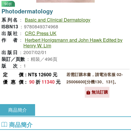
90折
Photodermatology
系列名
：
Basic and Clinical Dermatology
ISBN13
：
9780849374968
出版社
：
CRC Press UK
作者
：
Herbert Honigsmann and John Hawk Edited by
Henry W. Lim
出版日
：
2007/02/01
裝訂／頁數
：
精裝／496頁
版次
：
1
定價
：NT$ 12600 元
若需訂購本書，請電洽客服 02-
優惠價
：
90
折
11340
元
25006600[分機130、131]。
無法訂購
商品簡介
商品簡介