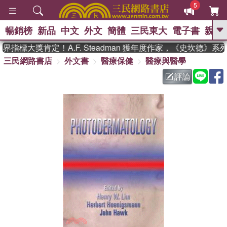
5
暢銷榜
新品
中文
外文
簡體
三民東大
電子書
親子
GO
指標大獎肯定！A.F. Steadman 獲年度作家，《史坎德》系
三民網路書店
外文書
醫療保健
醫療與醫學
、
熱搜：
東野圭吾
高希均教授回憶錄
、
、
、
The Odyssey
父親節
如果歷
評論
、
、
史是一群喵
暑期推薦
國際布克
、
、
獎 臺灣漫遊錄
方念華
台灣的李
、
、
登輝時代
數學女孩：黎曼猜想
偉大的迷走神經