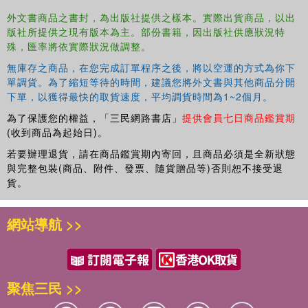
外文書商品之書封，為出版社提供之樣本。實際出貨商品，以出
版社所提供之現有版本為主。部份書籍，因出版社供應狀況特
殊，匯率將依實際狀況做調整。
無庫存之商品，在您完成訂單程序之後，將以空運的方式為你下
單調貨。為了縮短等待的時間，建議您將外文書與其他商品分開
下單，以獲得最快的取貨速度，平均調貨時間為1~2個月。
為了保護您的權益，「三民網路書店」
提供會員七日商品鑑賞期
(收到商品為起始日)。
若要辦理退貨，請在商品鑑賞期內寄回，且商品必須是全新狀態
與完整包裝(商品、附件、發票、隨貨贈品等)否則恕不接受退
貨。
網站導航 >>
聚焦三民 >>