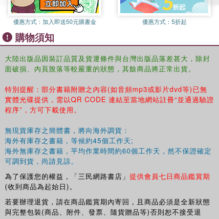
優惠方式：
加入即送50元購書金
優惠方式：
5折起
購物須知
大陸出版品因裝訂品質及貨運條件與台灣出版品落差甚大，除封
面破損、內頁脫落等較嚴重的狀態，其餘商品將正常出貨。
特別提醒：部分書籍附贈之內容(如音頻mp3或影片dvd等)已無
實體光碟提供，需以QR CODE 連結至當地網站註冊“並通過驗證
程序”，方可下載使用。
無現貨庫存之簡體書，將向海外調貨：
海外有庫存之書籍，等候約45個工作天;
海外無庫存之書籍，平均作業時間約60個工作天，然不保證確定
可調到貨，尚請見諒。
為了保護您的權益，「三民網路書店」
提供會員七日商品鑑賞期
(收到商品為起始日)。
若要辦理退貨，請在商品鑑賞期內寄回，且商品必須是全新狀態
與完整包裝(商品、附件、發票、隨貨贈品等)否則恕不接受退