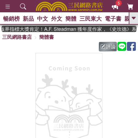
5
暢銷榜
新品
中文
外文
簡體
三民東大
電子書
親子
GO
界指標大獎肯定！A.F. Steadman 獲年度作家，《史坎德》
三民網路書店
簡體書
、
熱搜：
東野圭吾
高希均教授回憶錄
、
、
、
The Odyssey
父親節
如果歷
評論
、
、
史是一群喵
暑期推薦
國際布克
、
、
獎 臺灣漫遊錄
方念華
台灣的李
、
、
登輝時代
數學女孩：黎曼猜想
偉大的迷走神經