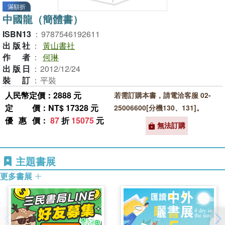
滿額折
中國龍（簡體書）
ISBN13
：
9787546192611
出版社
：
黃山書社
作者
：
何琳
出版日
：
2012/12/24
裝訂
：
平裝
人民幣定價：2888 元
若需訂購本書，請電洽客服 02-
定價
：NT$ 17328 元
25006600[分機130、131]。
優惠價
：
87
折
15075
元
無法訂購
主題書展
更多書展