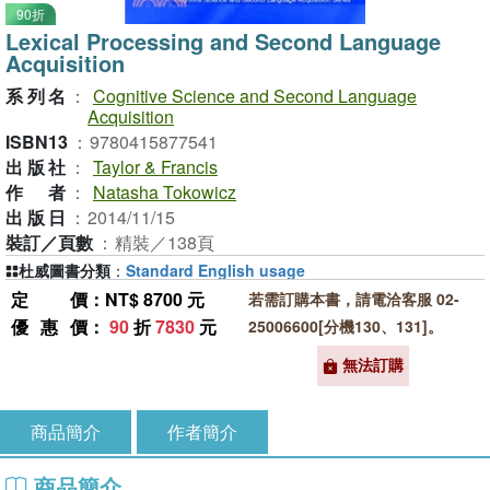
90折
Lexical Processing and Second Language
Acquisition
系列名
：
Cognitive Science and Second Language
Acquisition
ISBN13
：
9780415877541
出版社
：
Taylor & Francis
作者
：
Natasha Tokowicz
出版日
：
2014/11/15
裝訂／頁數
：
精裝／138頁
杜威圖書分類
：
Standard English usage
定價
：NT$ 8700 元
若需訂購本書，請電洽客服 02-
優惠價
：
90
折
7830
元
25006600[分機130、131]。
無法訂購
商品簡介
作者簡介
商品簡介