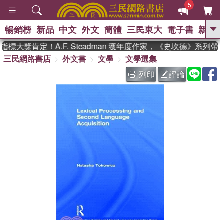
5
暢銷榜
新品
中文
外文
簡體
三民東大
電子書
親子
GO
標大獎肯定！A.F. Steadman 獲年度作家，《史坎德》系列
三民網路書店
外文書
文學
文學選集
、
熱搜：
東野圭吾
高希均教授回憶錄
、
、
、
The Odyssey
父親節
如果歷
列印
評論
、
、
史是一群喵
暑期推薦
國際布克
、
、
獎 臺灣漫遊錄
方念華
台灣的李
、
、
登輝時代
數學女孩：黎曼猜想
偉大的迷走神經