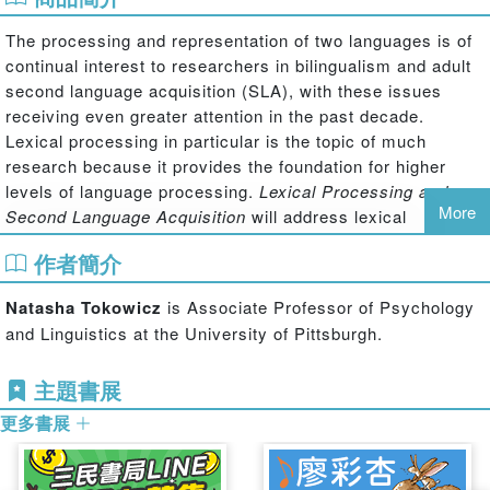
The processing and representation of two languages is of
continual interest to researchers in bilingualism and adult
second language acquisition (SLA), with these issues
receiving even greater attention in the past decade.
Lexical processing in particular is the topic of much
research because it provides the foundation for higher
levels of language processing.
Lexical Processing and
More
Second Language Acquisition
will address lexical
processing and vocabulary acquisition, integrating
作者簡介
converging research and perspectives from cognitive
science and SLA. The first section of the book will provide
Natasha Tokowicz
is Associate Professor of Psychology
an overview of the theories of lexical processing and
and Linguistics at the University of Pittsburgh.
representation. The second section will summarize the
literature on each of the major issues in L2 lexical
主題書展
processing, moving from most general (situational factors)
to least general (word and translation pair characteristics).
更多書展
The book will conclude with a glossary, and recommended
readings for each section will also be provided.