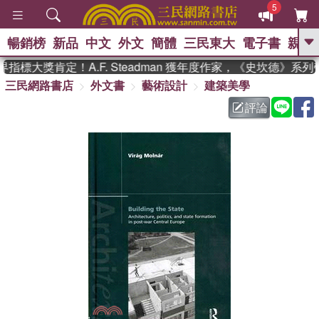
5
暢銷榜
新品
中文
外文
簡體
三民東大
電子書
親子
GO
指標大獎肯定！A.F. Steadman 獲年度作家，《史坎德》系
三民網路書店
外文書
藝術設計
建築美學
、
熱搜：
東野圭吾
高希均教授回憶錄
、
、
、
The Odyssey
父親節
花開錦
評論
、
、
、
繡
暑期推薦
方念華
台灣的
、
李登輝時代
數學女孩：黎曼猜想
、
、
偉大的迷走神經
如果歷史是一
、
群喵
臺灣漫遊錄