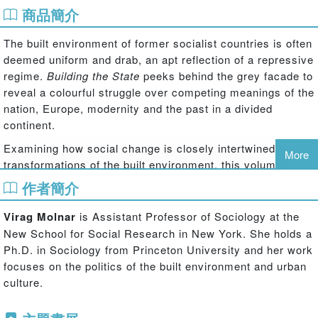
商品簡介
The built environment of former socialist countries is often
deemed uniform and drab, an apt reflection of a repressive
regime.
Building the State
peeks behind the grey facade to
reveal a colourful struggle over competing meanings of the
nation, Europe, modernity and the past in a divided
continent.
Examining how social change is closely intertwined with
More
transformations of the built environment, this volume
focuses on the relationship between architecture and state
作者簡介
politics in postwar Central Europe using examples from
Hungary and Germany. Built around four case studies, the
Virag Molnar
is Assistant Professor of Sociology at the
book traces how architecture was politically mobilized in
New School for Social Research in New York. She holds a
the service of social change, first in socialist
Ph.D. in Sociology from Princeton University and her work
modernization programs and then in the postsocialist
focuses on the politics of the built environment and urban
transition.
culture.
Building the State
does not only offer a comprehensive