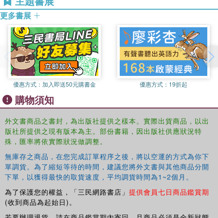
主題書展
survey of the diverse political uses of architecture in
postwar Central Europe but is the first book to explore
更多書展
how transformations of the built environment can offer a
lens into broader processes of state formation and social
change.
優惠方式：
加入即送50元購書金
優惠方式：
19折起
購物須知
外文書商品之書封，為出版社提供之樣本。實際出貨商品，以出
版社所提供之現有版本為主。部份書籍，因出版社供應狀況特
殊，匯率將依實際狀況做調整。
無庫存之商品，在您完成訂單程序之後，將以空運的方式為你下
單調貨。為了縮短等待的時間，建議您將外文書與其他商品分開
下單，以獲得最快的取貨速度，平均調貨時間為1~2個月。
為了保護您的權益，「三民網路書店」
提供會員七日商品鑑賞期
(收到商品為起始日)。
若要辦理退貨，請在商品鑑賞期內寄回，且商品必須是全新狀態