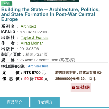
90折
Building the State ─ Architecture, Politics,
and State Formation in Post-War Central
Europe
系列名
：
Architext
ISBN13
：
9780415622936
出版社
：
Taylor & Francis
作者
：
Virag Molnar
出版日
：
2013/05/08
裝訂／頁數
：
精裝／224頁
規格
：
25.4cm*17.8cm*1.3cm (高/寬/厚)
杜威圖書分類
：
Architecture
定價
：NT$ 8700 元
若需訂購本書，請電洽客服 02-
優惠價
：
90
折
7830
元
25006600[分機130、131]。
無法訂購
商品簡介
作者簡介