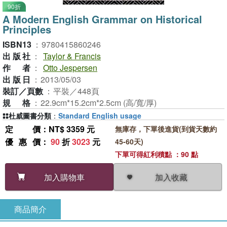
90折
A Modern English Grammar on Historical
Principles
ISBN13
：
9780415860246
出版社
：
Taylor & Francis
作者
：
Otto Jespersen
出版日
：
2013/05/03
裝訂／頁數
：
平裝／448頁
規格
：
22.9cm*15.2cm*2.5cm (高/寬/厚)
杜威圖書分類
：
Standard English usage
定價
：NT$ 3359 元
無庫存，下單後進貨(到貨天數約
優惠價
：
90
折
3023
元
45-60天)
下單可得紅利積點 ：90 點
加入收藏
加入購物車
商品簡介