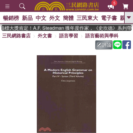
5
暢銷榜
新品
中文
外文
簡體
三民東大
電子書
親子
GO
標大獎肯定！A.F. Steadman 獲年度作家，《史坎德》系列
三民網路書店
外文書
語言學習
語言藝術與學科
、
熱搜：
東野圭吾
高希均教授回憶錄
、
、
、
The Odyssey
父親節
如果歷
評論
、
、
史是一群喵
暑期推薦
國際布克
、
、
獎 臺灣漫遊錄
方念華
台灣的李
、
、
登輝時代
數學女孩：黎曼猜想
偉大的迷走神經