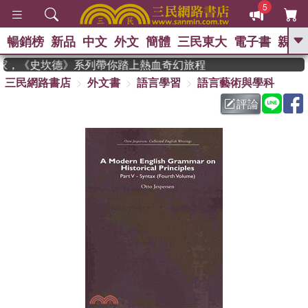
5
暢銷榜
新品
中文
外文
簡體
三民東大
電子書
親子
GO
年度作家，《史坎德》系列帶你踏上熱血奇幻旅程
三民網路書店
外文書
語言學習
語言藝術與學科
、
熱搜：
東野圭吾
高希均教授回憶錄
、
、
、
The Odyssey
父親節
如果歷
評論
、
、
史是一群喵
暑期推薦
國際布克
、
、
獎 臺灣漫遊錄
方念華
台灣的李
、
、
登輝時代
數學女孩：黎曼猜想
偉大的迷走神經