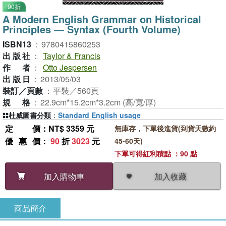
90折
A Modern English Grammar on Historical
Principles ― Syntax (Fourth Volume)
ISBN13
：
9780415860253
出版社
：
Taylor & Francis
作者
：
Otto Jespersen
出版日
：
2013/05/03
裝訂／頁數
：
平裝／560頁
規格
：
22.9cm*15.2cm*3.2cm (高/寬/厚)
杜威圖書分類
：
Standard English usage
定價
：NT$ 3359 元
無庫存，下單後進貨(到貨天數約
優惠價
：
90
折
3023
元
45-60天)
下單可得紅利積點 ：90 點
加入收藏
加入購物車
商品簡介