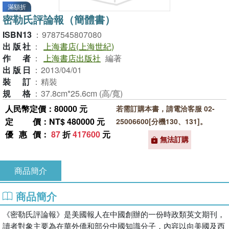
滿額折
密勒氏評論報（簡體書）
ISBN13
：
9787545807080
出版社
：
上海書店(上海世紀)
作者
：
上海書店出版社
編著
出版日
：
2013/04/01
裝訂
：
精裝
規格
：
37.8cm*25.6cm (高/寬)
人民幣定價：80000 元
若需訂購本書，請電洽客服 02-
定價
：NT$ 480000 元
25006600[分機130、131]。
優惠價
：
87
折
417600
元
無法訂購
商品簡介
商品簡介
《密勒氏評論報》是美國報人在中國創辦的一份時政類英文期刊，
讀者對象主要為在華外僑和部分中國知識分子，內容以向美國及西