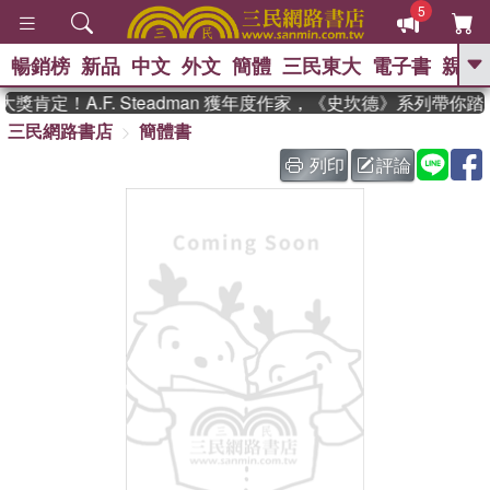
5
暢銷榜
新品
中文
外文
簡體
三民東大
電子書
親子
GO
肯定！A.F. Steadman 獲年度作家，《史坎德》系列帶你踏
三民網路書店
簡體書
、
、
熱搜：
東野圭吾
The Odyssey
、
、
父親節
如果歷史是一群喵
暑期
列印
評論
、
、
推薦
國際布克獎 臺灣漫遊錄
方
、
、
念華
台灣的李登輝時代
數學女
、
孩：黎曼猜想
偉大的迷走神經