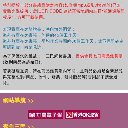
特別提醒：部分書籍附贈之內容(如音頻mp3或影片dvd等)已無
實體光碟提供，需以QR CODE 連結至當地網站註冊“並通過驗證
程序”，方可下載使用。
無現貨庫存之簡體書，將向海外調貨：
海外有庫存之書籍，等候約45個工作天;
海外無庫存之書籍，平均作業時間約60個工作天，然不保證確定
可調到貨，尚請見諒。
為了保護您的權益，「三民網路書店」
提供會員七日商品鑑賞期
(收到商品為起始日)。
若要辦理退貨，請在商品鑑賞期內寄回，且商品必須是全新狀態
與完整包裝(商品、附件、發票、隨貨贈品等)否則恕不接受退
貨。
網站導航 >>
聚焦三民 >>