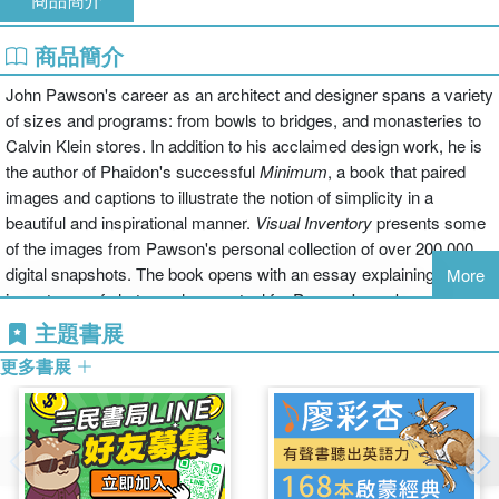
商品簡介
John Pawson's career as an architect and designer spans a variety
of sizes and programs: from bowls to bridges, and monasteries to
Calvin Klein stores. In addition to his acclaimed design work, he is
the author of Phaidon's successful
Minimum
, a book that paired
images and captions to illustrate the notion of simplicity in a
beautiful and inspirational manner.
Visual Inventory
presents some
of the images from Pawson's personal collection of over 200,000
digital snapshots. The book opens with an essay explaining the
More
importance of photography as a tool for Pawson's work, and the
images are set one per page with illuminating captions. Covering a
主題書展
huge range of subjects, the photographs form a remarkle body of
更多書展
reference material. Some of the images illustrate a particular idea
out form, material or space; others reflect the author's interest in
returning repeatedly to certain subjects, capturing the changes
brought by different weather, light conditions, seasons and patterns
of use. Each image has been chosen for the book because it is