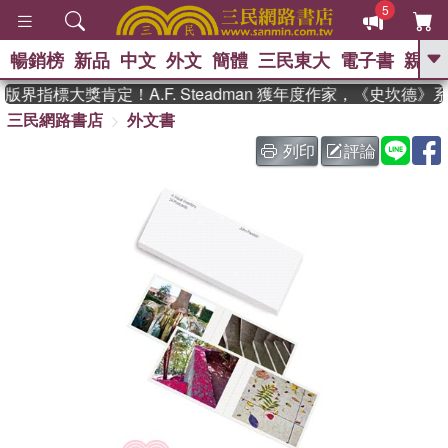
5
暢銷榜
新品
中文
外文
簡體
三民東大
電子書
親子
GO
界指標大獎肯定！A.F. Steadman 獲年度作家，《史坎德
三民網路書店
外文書
、
、
熱搜：
東野圭吾
The Odyssey
、
、
父親節
如果歷史是一群喵
暑期
列印
評論
、
、
推薦
國際布克獎 臺灣漫遊錄
方
、
、
念華
台灣的李登輝時代
數學女
、
孩：黎曼猜想
偉大的迷走神經