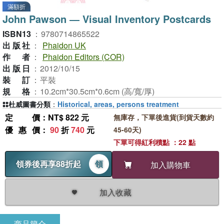
滿額折
John Pawson ― Visual Inventory Postcards
ISBN13
：
9780714865522
出版社
：
Phaidon UK
作者
：
Phaidon Editors (COR)
出版日
：
2012/10/15
裝訂
：
平裝
規格
：
10.2cm*30.5cm*0.6cm (高/寬/厚)
杜威圖書分類
：
Historical, areas, persons treatment
定價
：NT$ 822 元
無庫存，下單後進貨(到貨天數約
優惠價
：
90
折
740
元
45-60天)
下單可得紅利積點 ：22 點
領券後再享88折起
領
加入購物車
加入收藏
商品簡介