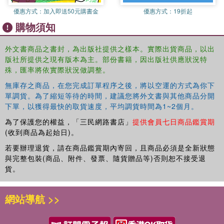
useful, offering a lesson in visual thinking. None of the photographs
優惠方式：
加入即送50元購書金
優惠方式：
19折起
in the book have been cropped or altered; it is the selection,
購物須知
arrangement and captioning of the images that make this book
unique, valule and attractive to any architect, designer, artist or
student who wants to see the world around them with a stronger
外文書商品之書封，為出版社提供之樣本。實際出貨商品，以出
版社所提供之現有版本為主。部份書籍，因出版社供應狀況特
eye.
殊，匯率將依實際狀況做調整。
無庫存之商品，在您完成訂單程序之後，將以空運的方式為你下
單調貨。為了縮短等待的時間，建議您將外文書與其他商品分開
下單，以獲得最快的取貨速度，平均調貨時間為1~2個月。
為了保護您的權益，「三民網路書店」
提供會員七日商品鑑賞期
(收到商品為起始日)。
若要辦理退貨，請在商品鑑賞期內寄回，且商品必須是全新狀態
與完整包裝(商品、附件、發票、隨貨贈品等)否則恕不接受退
貨。
網站導航 >>