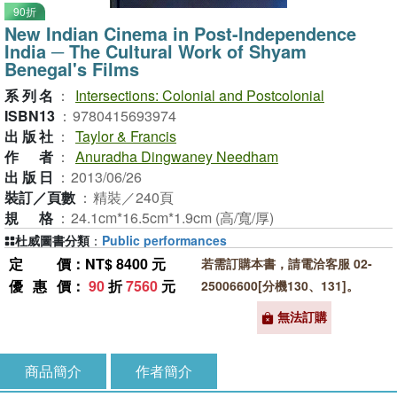
90折
New Indian Cinema in Post-Independence
India ─ The Cultural Work of Shyam
Benegal's Films
系列名
：
Intersections: Colonial and Postcolonial
ISBN13
：
9780415693974
出版社
：
Taylor & Francis
作者
：
Anuradha Dingwaney Needham
出版日
：
2013/06/26
裝訂／頁數
：
精裝／240頁
規格
：
24.1cm*16.5cm*1.9cm (高/寬/厚)
杜威圖書分類
：
Public performances
定價
：NT$ 8400 元
若需訂購本書，請電洽客服 02-
優惠價
：
90
折
7560
元
25006600[分機130、131]。
無法訂購
商品簡介
作者簡介