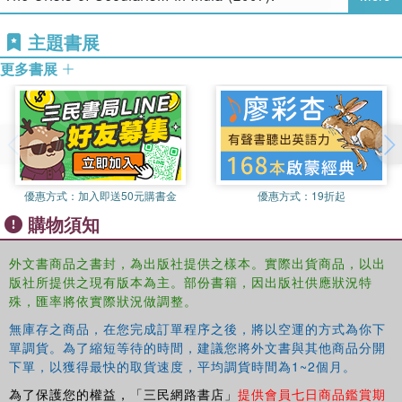
shapes national imperatives.
主題書展
Filling a gap in the literature, the book offers an analysis of
cinematic treatment of post-independence narratives and
更多書展
gives important insights into the imagination of the time. It
is a useful contribution for students and scholars of Film
Studies, South Asian History and South Asian Culture.
優惠方式：
加入即送50元購書金
優惠方式：
19折起
購物須知
外文書商品之書封，為出版社提供之樣本。實際出貨商品，以出
版社所提供之現有版本為主。部份書籍，因出版社供應狀況特
殊，匯率將依實際狀況做調整。
無庫存之商品，在您完成訂單程序之後，將以空運的方式為你下
單調貨。為了縮短等待的時間，建議您將外文書與其他商品分開
下單，以獲得最快的取貨速度，平均調貨時間為1~2個月。
為了保護您的權益，「三民網路書店」
提供會員七日商品鑑賞期