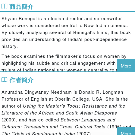
商品簡介
Shyam Benegal is an Indian director and screenwriter
whose work is considered central to New Indian cinema.
By closely analysing several of Benegal's films, this book
provides an understanding of India's post-independence
history.
The book examines the filmmaker's focus on women by
highlighting his subtle and critical engagement with a
More
truism of Indian nationalism: women's centrality to the
(nation-) state's negotiation with modernity. It looks at the
作者簡介
importance Benegal accords to history – its little known,
contested, or iconic events and figures – in crafting
Anuradha Dingwaney Needham is Donald R. Longman
national culture and identities, and goes on to discuss the
Professor of English at Oberlin College, USA. She is the
filmmaker's nuanced representation of the developmental
author of
Using the Master’s Tools: Resistance and the
agendas of the nation-state. The book presents an
Literature of the African and South Asian Diasporas
account of the relationship of historical film and fiction to
(2000), and has co-edited
Between Languages and
official history, and provides a fuller understanding of
Cultures: Translation and Cross-Cultural Texts
(1996) and
Indian cinema, and how it is shaped by as well as itself
The Crisis of Secularism in India
(2007).
More