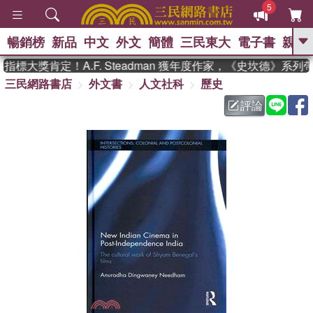
5
暢銷榜
新品
中文
外文
簡體
三民東大
電子書
親子
GO
標大獎肯定！A.F. Steadman 獲年度作家，《史坎德》系列
三民網路書店
外文書
人文社科
歷史
、
熱搜：
東野圭吾
高希均教授回憶錄
、
、
、
The Odyssey
父親節
如果歷
評論
、
、
史是一群喵
暑期推薦
國際布克
、
、
獎 臺灣漫遊錄
方念華
台灣的李
、
、
登輝時代
數學女孩：黎曼猜想
偉大的迷走神經