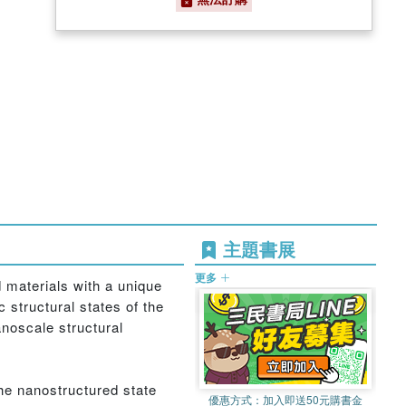
主題書展
更多
 materials with a unique
 structural states of the
anoscale structural
he nanostructured state
優惠方式：
加入即送50元購書金