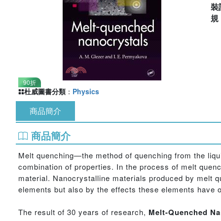
裝
90折
杜威圖書分類
：
Physics
商品簡介
商品簡介
Melt quenching—the method of quenching from the liqui
combination of properties. In the process of melt quench
material. Nanocrystalline materials produced by melt q
elements but also by the effects these elements have on
The result of 30 years of research,
Melt-Quenched Na