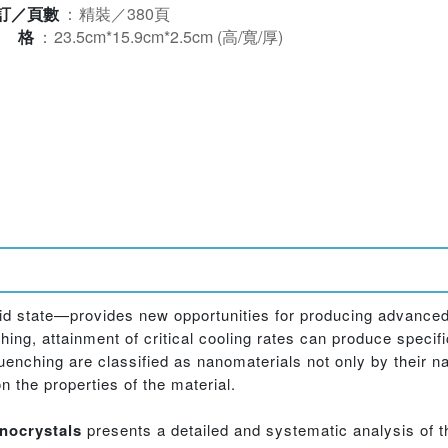
訂／頁數
：
精裝／380頁
規格
：
23.5cm*15.9cm*2.5cm (高/寬/厚)
d state—provides new opportunities for producing advanced
ing, attainment of critical cooling rates can produce specific
uenching are classified as nanomaterials not only by their n
 the properties of the material.
nocrystals
presents a detailed and systematic analysis of t