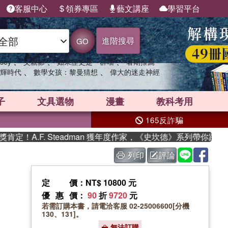
客服中心
領券專區
藝文講座
學習平台
進階搜尋
GO
、
、
、
sey
父親節
如果歷史是一群喵
暑期推薦
、
、
輝時代
數學女孩：黎曼猜想
偉大的迷走神經
子
文具選物
漫畫
教科考用
165反詐騙
A.F. Steadman 獲年度作家，《史坎德》系列帶你踏上熱血
列印
評論
定價
：NT$ 10800 元
優惠價
：
90
折
9720
元
若需訂購本書，請電洽客服 02-25006600[分機
130、131]。
無法訂購