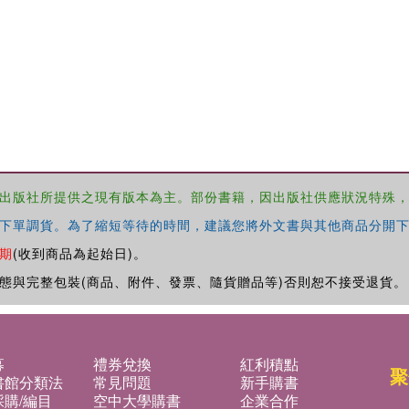
出版社所提供之現有版本為主。部份書籍，因出版社供應狀況特殊
下單調貨。為了縮短等待的時間，建議您將外文書與其他商品分開下
期
(收到商品為起始日)。
態與完整包裝(商品、附件、發票、隨貨贈品等)否則恕不接受退貨。
募
禮券兌換
紅利積點
聚
書館分類法
常見問題
新手購書
購/編目
空中大學購書
企業合作