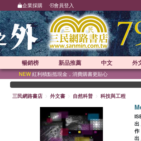
企業採購
會員登入
暢銷榜
新品
推薦
中文
外
NEW
紅利積點抵現金，消費購書更貼心
三民網路書店
外文書
自然科普
科技與工程
M
IS
出
出