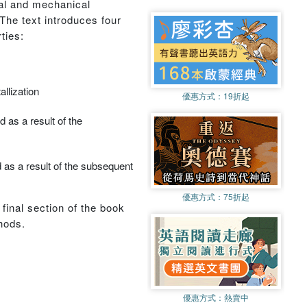
cal and mechanical
The text introduces four
ties:
llization
優惠方式：
19折起
 as a result of the
as a result of the subsequent
優惠方式：
75折起
 final section of the book
hods.
優惠方式：
熱賣中