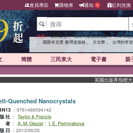
會員專區
購物車
通知
紅利兌換
5
、
、
熱搜：
東野圭吾
高希均教授回憶錄
The Odys
、
、
、
國際布克獎 臺灣漫遊錄
方念華
台灣的李登
文
簡體
三民東大
電子書
親
英國出版界指標大獎肯定！
elt-Quenched Nanocrystals
BN13
：
9781466594142
版社
：
Taylor & Francis
作者
：
A. M. Glezer
;
I. E. Permyakova
版日
：
2013/06/25