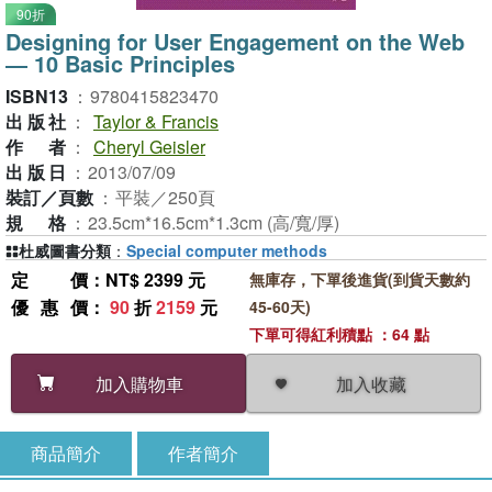
90折
Designing for User Engagement on the Web
― 10 Basic Principles
ISBN13
：
9780415823470
出版社
：
Taylor & Francis
作者
：
Cheryl Geisler
出版日
：
2013/07/09
裝訂／頁數
：
平裝／250頁
規格
：
23.5cm*16.5cm*1.3cm (高/寬/厚)
杜威圖書分類
：
Special computer methods
定價
：NT$ 2399 元
無庫存，下單後進貨(到貨天數約
優惠價
：
90
折
2159
元
45-60天)
下單可得紅利積點 ：64 點
加入收藏
加入購物車
商品簡介
作者簡介