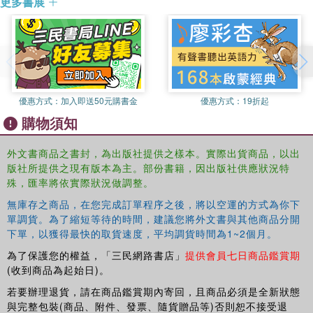
更多書展
to support education, connect kids to community
resources, introduce users to other cultures, foster
collaboration, encourage activism, and much more.
Whatever your motive, if you aim to create engaging user
experiences, you will want to explore
Designing for User
Engagement on the Web
.
優惠方式：
加入即送50元購書金
優惠方式：
19折起
購物須知
外文書商品之書封，為出版社提供之樣本。實際出貨商品，以出
版社所提供之現有版本為主。部份書籍，因出版社供應狀況特
殊，匯率將依實際狀況做調整。
無庫存之商品，在您完成訂單程序之後，將以空運的方式為你下
單調貨。為了縮短等待的時間，建議您將外文書與其他商品分開
下單，以獲得最快的取貨速度，平均調貨時間為1~2個月。
為了保護您的權益，「三民網路書店」
提供會員七日商品鑑賞期
(收到商品為起始日)。
若要辦理退貨，請在商品鑑賞期內寄回，且商品必須是全新狀態
與完整包裝(商品、附件、發票、隨貨贈品等)否則恕不接受退