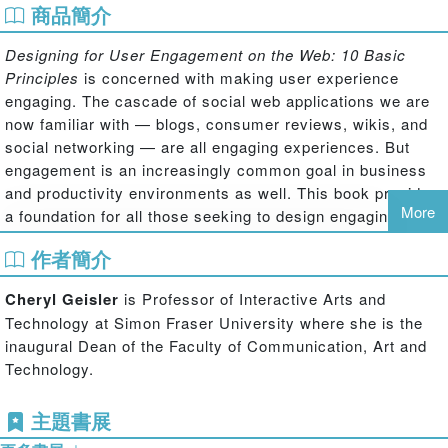
商品簡介
Designing for User Engagement on the Web: 10 Basic
Principles
is concerned with making user experience
engaging. The cascade of social web applications we are
now familiar with — blogs, consumer reviews, wikis, and
social networking — are all engaging experiences. But
engagement is an increasingly common goal in business
and productivity environments as well. This book provides
More
a foundation for all those seeking to design engaging user
experiences rich in communication and interaction.
作者簡介
Combining a handbook on basic principles with case
studies, it provides readers with a rich understanding of
Cheryl Geisler
is Professor of Interactive Arts and
engagement: extending a welcome, setting the context,
Technology at Simon Fraser University where she is the
making a connection, sharing control, supporting
inaugural Dean of the Faculty of Communication, Art and
interaction, creating a sense of place, and planning to
Technology.
continue the engagement. Based on research funded by
the Society for Technical Communication, the case
主題書展
studies illustrate how designers build community in order