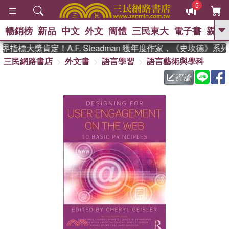
5
暢銷榜
新品
中文
外文
簡體
三民東大
電子書
親子
GO
指標大獎肯定！A.F. Steadman 獲年度作家，《史坎德》系
三民網路書店
外文書
語言學習
語言藝術與學科
、
熱搜：
東野圭吾
高希均教授回憶錄
、
、
、
The Odyssey
父親節
如果歷
評論
、
、
史是一群喵
暑期推薦
國際布克
、
、
獎 臺灣漫遊錄
方念華
台灣的李
、
、
登輝時代
數學女孩：黎曼猜想
偉大的迷走神經