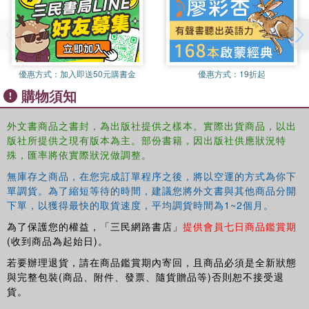
and includes very advanced tools for creating forms,
effects, and interactivity. If you are looking to add cutting-
edge skills to your repertoire, then
Design Games
will help
you sharpen your design thinking and allow you to
specialize in this new territory while you learn more about
優惠方式：
加入即送50元購書金
優惠方式：
19折起
your own design processes.
購物須知
外文書商品之書封，為出版社提供之樣本。實際出貨商品，以出
版社所提供之現有版本為主。部份書籍，因出版社供應狀況特
殊，匯率將依實際狀況做調整。
無庫存之商品，在您完成訂單程序之後，將以空運的方式為你下
單調貨。為了縮短等待的時間，建議您將外文書與其他商品分開
下單，以獲得最快的取貨速度，平均調貨時間為1~2個月。
為了保護您的權益，「三民網路書店」
提供會員七日商品鑑賞期
(收到商品為起始日)。
若要辦理退貨，請在商品鑑賞期內寄回，且商品必須是全新狀態
與完整包裝(商品、附件、發票、隨貨贈品等)否則恕不接受退
貨。