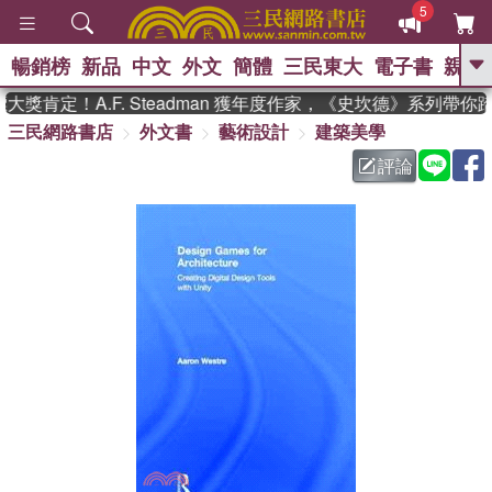
5
暢銷榜
新品
中文
外文
簡體
三民東大
電子書
親子
GO
獎肯定！A.F. Steadman 獲年度作家，《史坎德》系列帶你
三民網路書店
外文書
藝術設計
建築美學
、
熱搜：
東野圭吾
高希均教授回憶錄
、
、
、
The Odyssey
父親節
如果歷
評論
、
、
史是一群喵
暑期推薦
國際布克
、
、
獎 臺灣漫遊錄
方念華
台灣的李
、
、
登輝時代
數學女孩：黎曼猜想
偉大的迷走神經