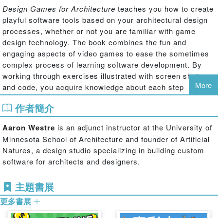
Design Games for Architecture
teaches you how to create
playful software tools based on your architectural design
processes, whether or not you are familiar with game
design technology. The book combines the fun and
engaging aspects of video games to ease the sometimes
complex process of learning software development. By
working through exercises illustrated with screen shots
More
and code, you acquire knowledge about each step
required to build useful tools you can use to accomplish
作者簡介
design tasks. Steps include analysing design processes to
identify their logic, translating that logic into a collection of
Aaron Westre
is an adjunct instructor at the University of
objects and functions, then encoding the design procedure
Minnesota School of Architecture and founder of Artificial
into a working software tool. Examples presented in the
Natures, a design studio specializing in building custom
book are design games---tools that a designer “plays” like
software for architects and designers.
video games---that span a wide range of design activities.
These software tools are built using Unity, free,
主題書展
innovative, and industry-leading software for video game
development. Unity speeds up the process of software
更多書展
creation, offers an interface that will be familiar to you,