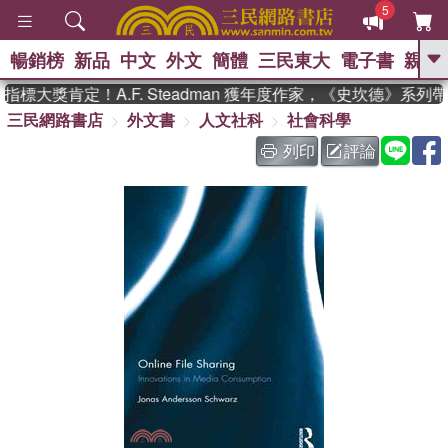
5
暢銷榜
新品
中文
外文
簡體
三民東大
電子書
親子
GO
標大獎肯定！A.F. Steadman 獲年度作家，《史坎德》系列
三民網路書店
外文書
人文社科
社會科學
、
、
熱搜：
東野圭吾
The Odyssey
、
、
父親節
如果歷史是一群喵
暑期
列印
評論
、
、
推薦
國際布克獎 臺灣漫遊錄
方
、
、
念華
台灣的李登輝時代
數學女
、
孩：黎曼猜想
偉大的迷走神經