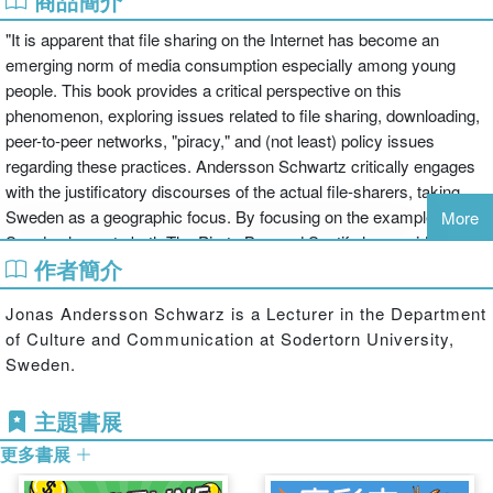
商品簡介
"It is apparent that file sharing on the Internet has become an
emerging norm of media consumption especially among young
people. This book provides a critical perspective on this
phenomenon, exploring issues related to file sharing, downloading,
peer-to-peer networks, "piracy," and (not least) policy issues
regarding these practices. Andersson Schwartz critically engages
with the justificatory discourses of the actual file-sharers, taking
Sweden as a geographic focus. By focusing on the example of
More
Sweden home to both The Pirate Bay and Spotify he provides a
作者簡介
unique insight into a mentality that drives both innovation and
deviance and accommodates sharing in both its unadulterated and
Jonas Andersson Schwarz is a Lecturer in the Department
its compliant, business-friendly forms"--
of Culture and Communication at Sodertorn University,
Sweden.
主題書展
更多書展