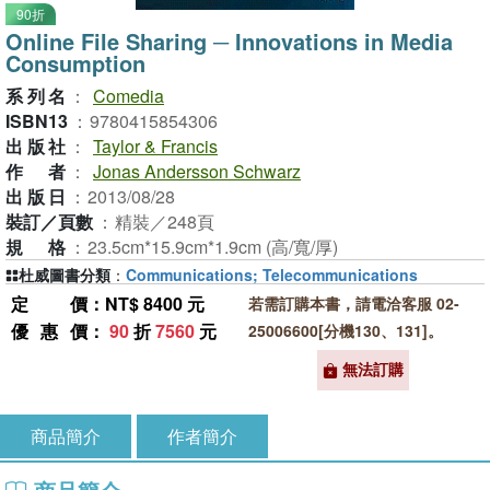
90折
Online File Sharing ─ Innovations in Media
Consumption
系列名
：
Comedia
ISBN13
：
9780415854306
出版社
：
Taylor & Francis
作者
：
Jonas Andersson Schwarz
出版日
：
2013/08/28
裝訂／頁數
：
精裝／248頁
規格
：
23.5cm*15.9cm*1.9cm (高/寬/厚)
杜威圖書分類
：
Communications; Telecommunications
定價
：NT$ 8400 元
若需訂購本書，請電洽客服 02-
優惠價
：
90
折
7560
元
25006600[分機130、131]。
無法訂購
商品簡介
作者簡介