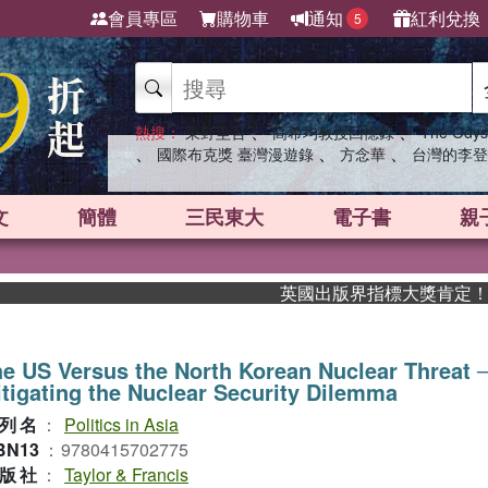
會員專區
購物車
通知
紅利兌換
5
、
、
熱搜：
東野圭吾
高希均教授回憶錄
The Odys
、
、
、
國際布克獎 臺灣漫遊錄
方念華
台灣的李登
文
簡體
三民東大
電子書
親
英國出版界指標大獎肯定！A.F
e US Versus the North Korean Nuclear Threat 
tigating the Nuclear Security Dilemma
列名
：
Politics in Asia
BN13
：
9780415702775
版社
：
Taylor & Francis