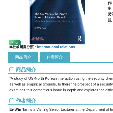
出
裝
90折
杜威圖書分類
：
International relations
商品簡介
作者簡介
商品簡介
"A study of US-North Korean interaction using the security dilem
as well as empirical grounds. Is there the prospect of a securi
examines this contentious issue in-depth and explores the difficu
作者簡介
Er-Win Tan
is a Visiting Senior Lecturer at the Department of I