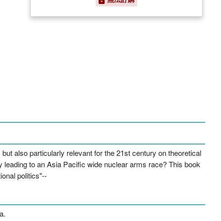
ut also particularly relevant for the 21st century on theoretical
ty leading to an Asia Pacific wide nuclear arms race? This book
onal politics"--
a.