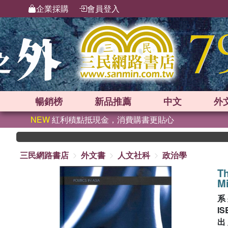
企業採購
會員登入
暢銷榜
新品
推薦
中文
外
NEW
紅利積點抵現金，消費購書更貼心
三民網路書店
外文書
人文社科
政治學
Th
Mi
系
IS
出