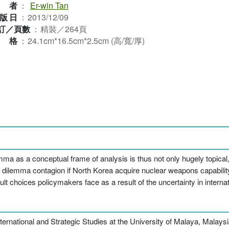
作者
：
Er-win Tan
版日
：
2013/12/09
訂／頁數
：
精裝／264頁
規格
：
24.1cm*16.5cm*2.5cm (高/寬/厚)
ma as a conceptual frame of analysis is thus not only hugely topical, b
ty dilemma contagion if North Korea acquire nuclear weapons capabili
lt choices policymakers face as a result of the uncertainty in internati
nternational and Strategic Studies at the University of Malaya, Malaysi