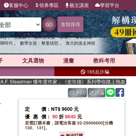
客服中心
領券專區
藝文講座
學習平台
進階搜尋
GO
、
、
、
sey
父親節
如果歷史是一群喵
暑期推薦
、
、
輝時代
數學女孩：黎曼猜想
偉大的迷走神經
子
文具選物
漫畫
教科考用
165反詐騙
. Steadman 獲年度作家，《史坎德》系列帶你踏上熱血奇幻旅
列印
評論
─
定價
：NT$ 9600 元
優惠價
：
90
折
8640
元
若需訂購本書，請電洽客服 02-25006600[分機
130、131]。
無法訂購