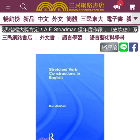
5
暢銷榜
新品
中文
外文
簡體
三民東大
電子書
親子
GO
界指標大獎肯定！A.F. Steadman 獲年度作家，《史坎德》
三民網路書店
外文書
語言學習
語言藝術與學科
、
熱搜：
東野圭吾
高希均教授回憶錄
、
、
、
The Odyssey
父親節
花開錦
評論
、
、
、
繡
暑期推薦
方念華
台灣的
、
李登輝時代
數學女孩：黎曼猜想
、
、
偉大的迷走神經
如果歷史是一
、
群喵
臺灣漫遊錄