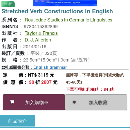
90折
Stretched Verb Constructions in English
系列名
：
Routledge Studies in Germanic Linguistics
ISBN13
：
9780415862899
出版社
：
Taylor & Francis
作者
：
D. J. Allerton
出版日
：
2014/01/16
裝訂／頁數
：
平裝／320頁
規格
：
23.5cm*15.9cm*1.9cm (高/寬/厚)
杜威圖書分類
：
English grammar
定價
：NT$ 3119 元
無庫存，下單後進貨(到貨天數約
優惠價
：
90
折
2807
元
45-60天)
下單可得紅利積點 ：84 點
加入收藏
加入購物車
商品簡介