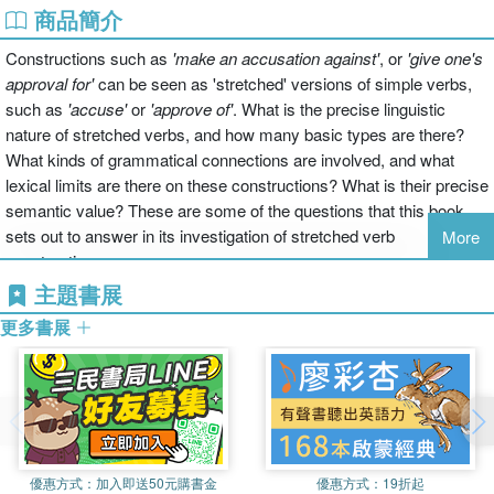
商品簡介
Constructions such as
'make an accusation against'
, or
'give one's
approval for'
can be seen as 'stretched' versions of simple verbs,
such as
'accuse'
or
'approve of'
. What is the precise linguistic
nature of stretched verbs, and how many basic types are there?
What kinds of grammatical connections are involved, and what
lexical limits are there on these constructions? What is their precise
semantic value? These are some of the questions that this book
sets out to answer in its investigation of stretched verb
More
constructions.
主題書展
更多書展
優惠方式：
加入即送50元購書金
優惠方式：
19折起