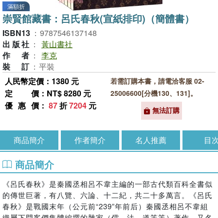
滿額折
崇賢館藏書：呂氏春秋(宣紙排印)（簡體書）
ISBN13
：
9787546137148
出版社
：
黃山書社
作者
：
李克
裝訂
：
平裝
人民幣定價：1380 元
若需訂購本書，請電洽客服 02-
定價
：NT$ 8280 元
25006600[分機130、131]。
優惠價
：
87
折
7204
元
無法訂購
商品簡介
作者簡介
名人推薦
目
商品簡介
《呂氏春秋》是秦國丞相呂不韋主編的一部古代類百科全書似
的傳世巨著，有八覽、六論、十二紀，共二十多萬言。《呂氏
春秋》是戰國末年（公元前“239”年前后）秦國丞相呂不韋組
織屬下門客們集體編撰的雜家（儒、法、道等等）著作，又名