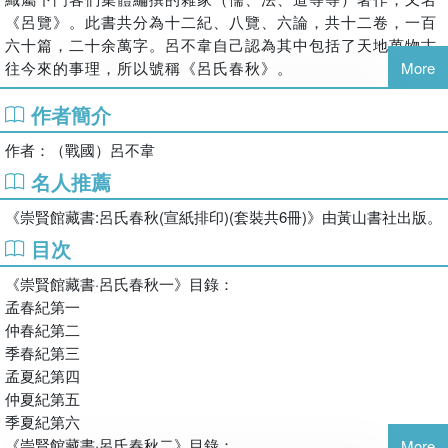
《呂覽》。此書共分為十二紀、八覽、六論，共十二卷，一百
六十篇，二十余萬字。呂不韋自己認為其中包括了天地萬物古
往今來的事理，所以號稱《呂氏春秋》。
More
作者簡介
作者：（戰國）呂不韋
名人推薦
《崇賢館藏書:呂氏春秋(宣紙排印)(套裝共6冊)》由黃山書社出版。
目次
《崇賢館藏書·呂氏春秋一》目錄：
孟春紀第一
仲春紀第二
季春紀第三
孟夏紀第四
仲夏紀第五
季夏紀第六
《崇賢館藏書·呂氏春秋二》目錄：
More