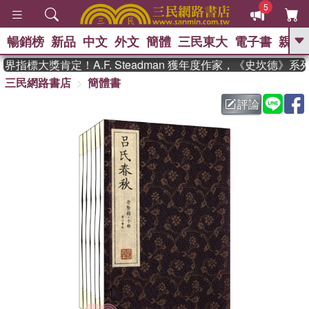
5
暢銷榜
新品
中文
外文
簡體
三民東大
電子書
親子
GO
指標大獎肯定！A.F. Steadman 獲年度作家，《史坎德》系
三民網路書店
簡體書
、
熱搜：
東野圭吾
高希均教授回憶錄
、
、
、
The Odyssey
父親節
如果歷
評論
、
、
史是一群喵
暑期推薦
國際布克
、
、
獎 臺灣漫遊錄
方念華
台灣的李
、
、
登輝時代
數學女孩：黎曼猜想
偉大的迷走神經