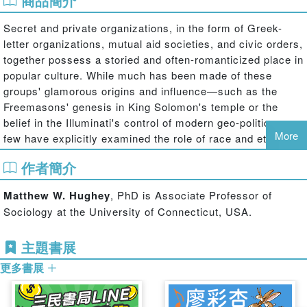
商品簡介
Secret and private organizations, in the form of Greek-
letter organizations, mutual aid societies, and civic orders,
together possess a storied and often-romanticized place in
popular culture. While much has been made of these
groups' glamorous origins and influence—such as the
Freemasons' genesis in King Solomon's temple or the
belief in the Illuminati's control of modern geo-politics—
More
few have explicitly examined the role of race and ethnicity
in organizing and perpetuating these cloistered orders.
作者簡介
This volume directly addresses the inattention paid to the
salience of race in secret societies. Through an
Matthew W. Hughey
, PhD is Associate Professor of
examination of the Historically Black and White
Sociology at the University of Connecticut, USA.
Fraternities and Sororities, the Ku Klux Klan in the US, the
Ekpe and Abakuj secret societies of Africa and the West
主題書展
Indies, Gypsies in the United Kingdom, Black and White
Temperance Lodges, and African American Order of the
更多書展
Elks, this book traces the use of racial and ethnic identity
in these organizations.