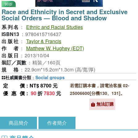
90折
Race and Ethnicity in Secret and Exclusive
Social Orders ― Blood and Shadow
系列名
：
Ethnic and Racial Studies
ISBN13
：
9780415716437
出版社
：
Taylor & Francis
作者
：
Matthew W. Hughey (EDT)
出版日
：
2013/10/04
裝訂／頁數
：
精裝／160頁
規格
：
22.9cm*15.2cm*1.3cm (高/寬/厚)
杜威圖書分類
：
Social groups
定價
：NT$ 8700 元
若需訂購本書，請電洽客服 02-
優惠價
：
90
折
7830
元
25006600[分機130、131]。
無法訂購
商品簡介
作者簡介