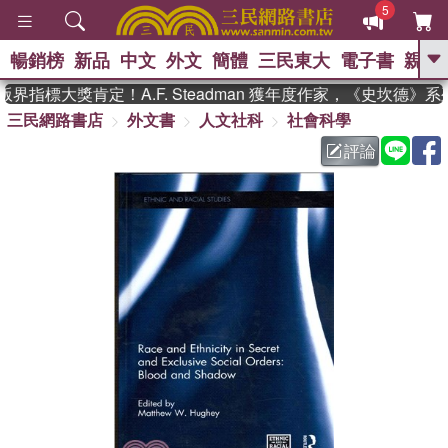
5
暢銷榜
新品
中文
外文
簡體
三民東大
電子書
親子
GO
界指標大獎肯定！A.F. Steadman 獲年度作家，《史坎德》
三民網路書店
外文書
人文社科
社會科學
、
熱搜：
東野圭吾
高希均教授回憶錄
、
、
、
The Odyssey
父親節
如果歷
評論
、
、
史是一群喵
暑期推薦
國際布克
、
、
獎 臺灣漫遊錄
方念華
台灣的李
、
、
登輝時代
數學女孩：黎曼猜想
偉大的迷走神經