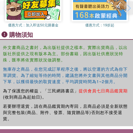
This important contribution examines how such orders are
both cause and consequence of colonization, segregation,
and subjugation, as well as their varied roles as both
catalysts and impediments to developing personal
優惠方式：
加入即送50元購書金
優惠方式：
19折起
excellence, creating fictive kinship ties, and fostering
購物須知
racial uplift, nationalism, and cohesion.
外文書商品之書封，為出版社提供之樣本。實際出貨商品，以出
This book was originally published as a special issue of
版社所提供之現有版本為主。部份書籍，因出版社供應狀況特
Ethnic and Racial Studies.
殊，匯率將依實際狀況做調整。
無庫存之商品，在您完成訂單程序之後，將以空運的方式為你下
單調貨。為了縮短等待的時間，建議您將外文書與其他商品分開
下單，以獲得最快的取貨速度，平均調貨時間為1~2個月。
為了保護您的權益，「三民網路書店」
提供會員七日商品鑑賞期
(收到商品為起始日)。
若要辦理退貨，請在商品鑑賞期內寄回，且商品必須是全新狀態
與完整包裝(商品、附件、發票、隨貨贈品等)否則恕不接受退
貨。