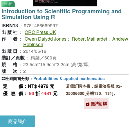
90折
Introduction to Scientific Programming and
Simulation Using R
ISBN13
：
9781466569997
出版社
：
CRC Press UK
作者
：
Owen Dafydd Jones
;
Robert Maillardet
;
Andrew
Robinson
出版日
：
2014/05/19
裝訂／頁數
：
精裝／600頁
規格
：
23.5cm*15.9cm*3.2cm (高/寬/厚)
版次
：
2
杜威圖書分類
：
Probabilities & applied mathematics
定價
：NT$ 4979 元
若需訂購本書，請電洽客服 02-
優惠價
：
90
折
4481
元
25006600[分機130、131]。
無法訂購
商品簡介