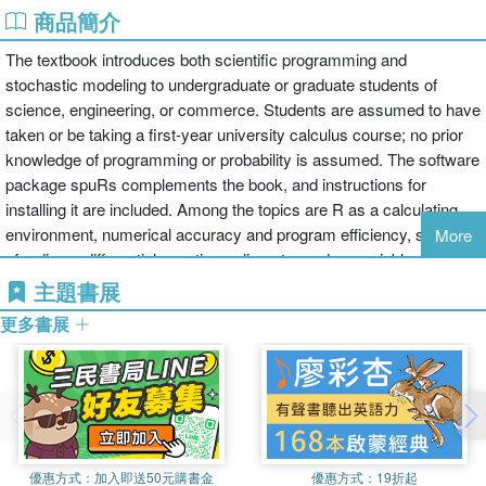
商品簡介
The textbook introduces both scientific programming and
stochastic modeling to undergraduate or graduate students of
science, engineering, or commerce. Students are assumed to have
taken or be taking a first-year university calculus course; no prior
knowledge of programming or probability is assumed. The software
package spuRs complements the book, and instructions for
installing it are included. Among the topics are R as a calculating
environment, numerical accuracy and program efficiency, systems
More
of ordinary differential equations, discrete random variables, and
variance reduction. Annotation c2014 Ringgold, Inc., Portland, OR
主題書展
(protoview.com)
更多書展
優惠方式：
加入即送50元購書金
優惠方式：
19折起