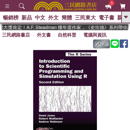
5
暢銷榜
新品
中文
外文
簡體
三民東大
電子書
親子
GO
獎肯定！A.F. Steadman 獲年度作家，《史坎德》系列帶你
三民網路書店
外文書
自然科普
電腦與資訊
、
熱搜：
東野圭吾
高希均教授回憶錄
、
、
、
The Odyssey
父親節
如果歷
評論
、
、
史是一群喵
暑期推薦
國際布克
、
、
獎 臺灣漫遊錄
方念華
台灣的李
、
、
登輝時代
數學女孩：黎曼猜想
偉大的迷走神經