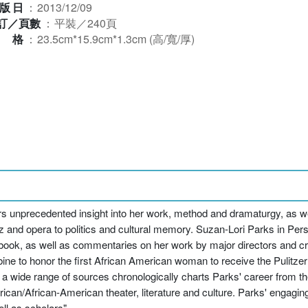
版日
：
2013/12/09
訂／頁數
：
平裝／240頁
規格
：
23.5cm*15.9cm*1.3cm (高/寬/厚)
ers unprecedented insight into her work, method and dramaturgy, as w
 and opera to politics and cultural memory. Suzan-Lori Parks in Pers
 book, as well as commentaries on her work by major directors and cri
e to honor the first African American woman to receive the Pulitzer
m a wide range of sources chronologically charts Parks' career from th
can/African-American theater, literature and culture. Parks' engaging 
ll as scholars"--