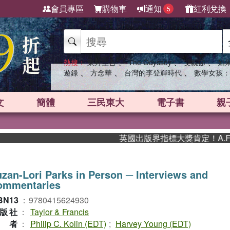
會員專區
購物車
通知
紅利兌換
5
、
、
、
熱搜：
東野圭吾
The Odyssey
父親節
如
、
、
、
遊錄
方念華
台灣的李登輝時代
數學女孩：
文
簡體
三民東大
電子書
親
英國出版界指標大獎肯定！A.F. S
zan-Lori Parks in Person ─ Interviews and
ommentaries
BN13
：
9780415624930
版社
：
Taylor & Francis
作者
：
Philip C. Kolin (EDT)
;
Harvey Young (EDT)