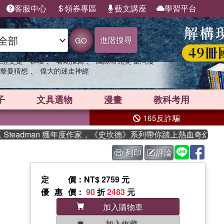
客服中心
領券專區
藝文講座
學習平台
進階搜尋
GO
、
、
果歷史是一群喵
暑期推薦
國際布克獎 臺灣漫
、
黎曼猜想
偉大的迷走神經
子
文具選物
漫畫
教科考用
165反詐騙
teadman 獲年度作家，《史坎德》系列帶你踏上熱血奇幻旅程
列印
評論
定價
：NT$ 2759 元
優惠價
：
90
折
2483
元
加入購物車
加入收藏