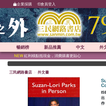
企業採購
會員登入
暢銷榜
新品
推薦
中文
外
NEW
紅利積點抵現金，消費購書更貼心
三民網路書店
外文書
Su
C
IS
出