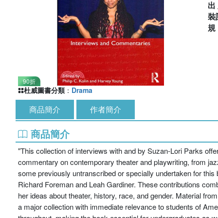
出
裝
90折
杜威圖書分類
：
Drama
商品簡介
作者簡介
商品簡介
"This collection of interviews with and by Suzan-Lori Parks off
commentary on contemporary theater and playwriting, from jazz
some previously untranscribed or specially undertaken for this
Richard Foreman and Leah Gardiner. These contributions combin
her ideas about theater, history, race, and gender. Material fro
a major collection with immediate relevance to students of Ameri
throughout, making the book essential for undergraduates as we