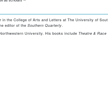
or in the College of Arts and Letters at The University of So
he editor of the
Southern Quarterly
.
Northwestern University. His books include
Theatre & Race