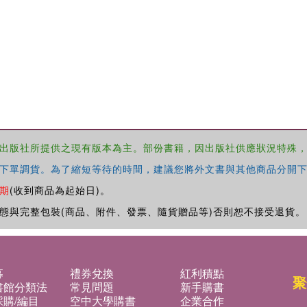
出版社所提供之現有版本為主。部份書籍，因出版社供應狀況特殊
下單調貨。為了縮短等待的時間，建議您將外文書與其他商品分開下
期
(收到商品為起始日)。
態與完整包裝(商品、附件、發票、隨貨贈品等)否則恕不接受退貨。
募
禮券兌換
紅利積點
聚
書館分類法
常見問題
新手購書
購/編目
空中大學購書
企業合作