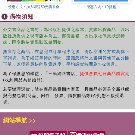
woodcuts, engravings and colophons found in precious early
優惠方式：
加入即送50元購書金
優惠方式：
19折起
printed books. With the a preface by Franca Arduini, Director of the
購物須知
Library, the catalogue is divided into two sections, the first devoted
to manuscripts and the second to printed books. All folios on
display at the exhibition are reproduced, complemented by details
外文書商品之書封，為出版社提供之樣本。實際出貨商品，以出
版社所提供之現有版本為主。部份書籍，因出版社供應狀況特
and images of other folios that visitors will not be able to see; the
殊，匯率將依實際狀況做調整。
images are accompanied by short catalogue entries.
無庫存之商品，在您完成訂單程序之後，將以空運的方式為你下
單調貨。為了縮短等待的時間，建議您將外文書與其他商品分開
下單，以獲得最快的取貨速度，平均調貨時間為1~2個月。
為了保護您的權益，「三民網路書店」
提供會員七日商品鑑賞期
(收到商品為起始日)。
若要辦理退貨，請在商品鑑賞期內寄回，且商品必須是全新狀態
與完整包裝(商品、附件、發票、隨貨贈品等)否則恕不接受退
貨。
網站導航 >>