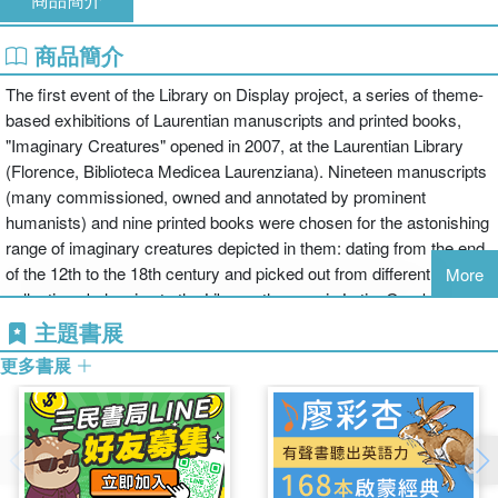
商品簡介
The first event of the Library on Display project, a series of theme-
based exhibitions of Laurentian manuscripts and printed books,
"Imaginary Creatures" opened in 2007, at the Laurentian Library
(Florence, Biblioteca Medicea Laurenziana). Nineteen manuscripts
(many commissioned, owned and annotated by prominent
humanists) and nine printed books were chosen for the astonishing
range of imaginary creatures depicted in them: dating from the end
of the 12th to the 18th century and picked out from different
More
collections belonging to the Library, they are in Latin, Greek, the
Italian vernacular and Persian, and contain extraordinary images of
主題書展
sirens, satyrs, dragons, centaurs, phoenixes, unicorns, basilisks,
更多書展
winged horses, griffins and minotaurs of all shapes and sizes,
added to explain or simply decorate the accompanying
texts.Different styles and techniques are represented, from simple
one- or two-colour drawings to virtuoso exercises by the master
illuminators of the 15th century; the selection also includes