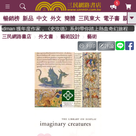
5
暢銷榜
新品
中文
外文
簡體
三民東大
電子書
親子
GO
eadman 獲年度作家，《史坎德》系列帶你踏上熱血奇幻旅程
三民網路書店
外文書
藝術設計
藝術
、
熱搜：
東野圭吾
高希均教授回憶錄
、
、
、
The Odyssey
父親節
如果歷
列印
評論
、
、
史是一群喵
暑期推薦
國際布克
、
、
獎 臺灣漫遊錄
方念華
台灣的李
、
、
登輝時代
數學女孩：黎曼猜想
偉大的迷走神經