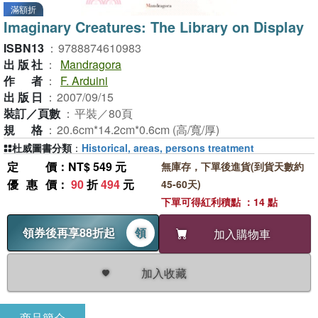
滿額折
Imaginary Creatures: The Library on Display
ISBN13
：
9788874610983
出版社
：
Mandragora
作者
：
F. Arduini
出版日
：
2007/09/15
裝訂／頁數
：
平裝／80頁
規格
：
20.6cm*14.2cm*0.6cm (高/寬/厚)
杜威圖書分類
：
Historical, areas, persons treatment
定價
：NT$ 549 元
無庫存，下單後進貨(到貨天數約
優惠價
：
90
折
494
元
45-60天)
下單可得紅利積點 ：14 點
領券後再享88折起
領
加入購物車
加入收藏
商品簡介