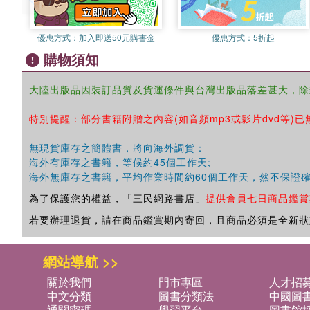
優惠方式：
加入即送50元購書金
優惠方式：
5折起
購物須知
大陸出版品因裝訂品質及貨運條件與台灣出版品落差甚大，除
特別提醒：部分書籍附贈之內容(如音頻mp3或影片dvd等)已
無現貨庫存之簡體書，將向海外調貨：
海外有庫存之書籍，等候約45個工作天;
海外無庫存之書籍，平均作業時間約60個工作天，然不保證
為了保護您的權益，「三民網路書店」
提供會員七日商品鑑賞
若要辦理退貨，請在商品鑑賞期內寄回，且商品必須是全新狀
網站導航 >>
關於我們
門市專區
人才招
中文分類
圖書分類法
中國圖
通關密碼
學習平台
圖書館採