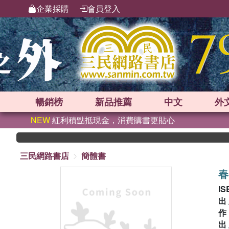
企業採購
會員登入
暢銷榜
新品
推薦
中文
外
NEW
紅利積點抵現金，消費購書更貼心
三民網路書店
簡體書
春
IS
出
出