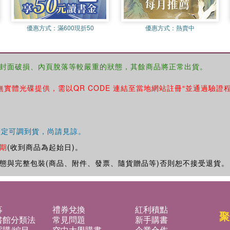
優惠方式：
滿600現折50
優惠方式：
熱賣中
封面破損、內頁脫落等較嚴重的狀態，其餘商品將正常出貨。
無實體光碟提供，需以QR CODE 連結至當地網站註冊“並通過驗證
確定可調到貨，尚請見諒。
期
(收到商品為起始日)。
態與完整包裝(商品、附件、發票、隨貨贈品等)否則恕不接受退貨。
募
禮券兌換
紅利積點
聚
書館分類法
常見問題
新手購書
購/編目
空中大學購書
企業合作