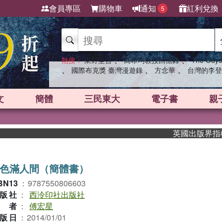
會員專區
購物車
通知
紅利兌換
5
、
、
熱搜：
東野圭吾
高希均教授回憶錄
The Odys
、
、
、
國際布克獎 臺灣漫遊錄
方念華
台灣的李登
文
簡體
三民東大
電子書
親
英國出版界指標大獎肯
色滿人間（簡體書）
BN13
：
9787550806603
版社
：
西泠印社出版社
作者
：
傅宏星
版日
：
2014/01/01