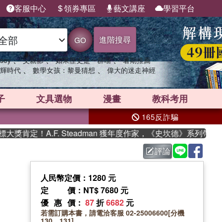
客服中心
領券專區
藝文講座
學習平台
進階搜尋
GO
、
、
、
sey
父親節
如果歷史是一群喵
暑期推薦
、
、
輝時代
數學女孩：黎曼猜想
偉大的迷走神經
子
文具選物
漫畫
教科考用
165反詐騙
定！A.F. Steadman 獲年度作家，《史坎德》系列帶你踏
評論
人民幣定價：1280 元
定價
：NT$ 7680 元
優惠價
：
87
折
6682
元
若需訂購本書，請電洽客服 02-25006600[分機
130、131]。