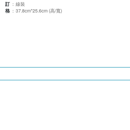
裝訂
：
線裝
規格
：
37.8cm*25.6cm (高/寬)