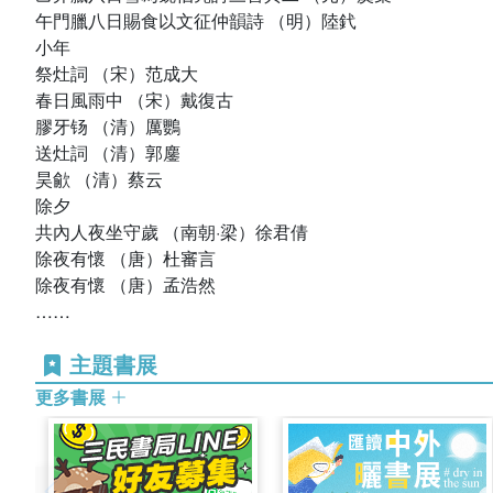
午門臘八日賜食以文征仲韻詩 （明）陸釴
小年
祭灶詞 （宋）范成大
春日風雨中 （宋）戴復古
膠牙钖 （清）厲鸚
送灶詞 （清）郭鏖
昊歈 （清）蔡云
除夕
共內人夜坐守歲 （南朝·梁）徐君倩
除夜有懷 （唐）杜審言
除夜有懷 （唐）孟浩然
……
主題書展
更多書展