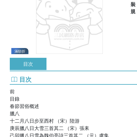
滿額折
目次
目次
前
目錄
春節習俗概述
臘八
十二月八日步至西村 （宋）陸游
庚辰臘八日大雪三首其二 （宋）張耒
己卯臘八日雪為魏伯亮詩三首其二 （元）虞集