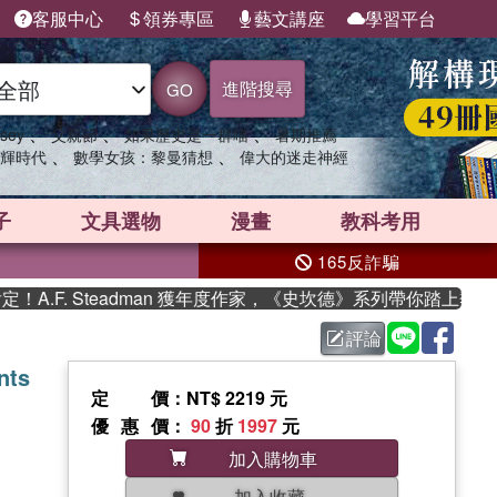
客服中心
領券專區
藝文講座
學習平台
進階搜尋
GO
、
、
、
sey
父親節
如果歷史是一群喵
暑期推薦
、
、
輝時代
數學女孩：黎曼猜想
偉大的迷走神經
子
文具選物
漫畫
教科考用
165反詐騙
F. Steadman 獲年度作家，《史坎德》系列帶你踏上熱血奇幻
評論
nts
定價
：NT$ 2219 元
優惠價
：
90
折
1997
元
加入購物車
加入收藏