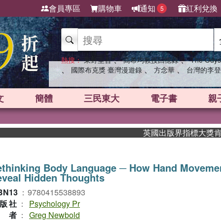
會員專區
購物車
通知
紅利兌換
5
、
、
熱搜：
東野圭吾
高希均教授回憶錄
The Odys
、
、
、
國際布克獎 臺灣漫遊錄
方念華
台灣的李登
文
簡體
三民東大
電子書
親
英國出版界指標大獎肯定！A.
ethinking Body Language ─ How Hand Moveme
eveal Hidden Thoughts
BN13
：
9780415538893
版社
：
Psychology Pr
作者
：
Greg Newbold