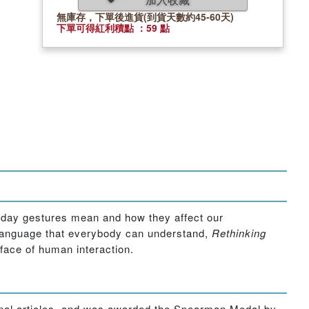
無庫存，下單後進貨(到貨天數約45-60天)
下單可得紅利積點 ：59 點
ryday gestures mean and how they affect our
n language that everybody can understand,
Rethinking
face of human interaction.
urnal articles, and was awarded the Spearman Medal by