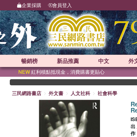
企業採購
會員登入
暢銷榜
新品
推薦
中文
外
NEW
紅利積點抵現金，消費購書更貼心
三民網路書店
外文書
人文社科
社會科學
R
R
IS
出