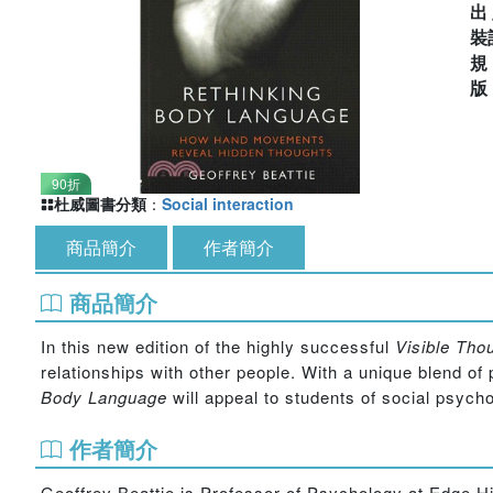
出
裝
90折
杜威圖書分類
：
Social interaction
商品簡介
作者簡介
商品簡介
In this new edition of the highly successful
Visible Tho
relationships with other people. With a unique blend o
Body Language
will appeal to students of social psych
作者簡介
Geoffrey Beattie is Professor of Psychology at Edge Hi