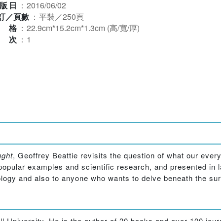
版日
：
2016/06/02
訂／頁數
：
平裝／250頁
規格
：
22.9cm*15.2cm*1.3cm (高/寬/厚)
版次
：
1
ught
, Geoffrey Beattie revisits the question of what our eve
f popular examples and scientific research, and presented i
ology and also to anyone who wants to delve beneath the sur
ll University. He is the author of 20 books and over 100 jo