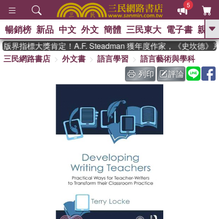
5
暢銷榜
新品
中文
外文
簡體
三民東大
電子書
親子
GO
界指標大獎肯定！A.F. Steadman 獲年度作家，《史坎德
三民網路書店
外文書
語言學習
語言藝術與學科
、
、
熱搜：
東野圭吾
The Odyssey
、
、
父親節
如果歷史是一群喵
暑期
列印
評論
、
、
推薦
國際布克獎 臺灣漫遊錄
方
、
、
念華
台灣的李登輝時代
數學女
、
孩：黎曼猜想
偉大的迷走神經