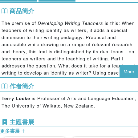
商品簡介
The premise of
Developing Writing Teachers
is this: When
teachers of writing identify as writers, it adds a special
dimension to their writing pedagogy. Practical and
accessible while drawing on a range of relevant research
and theory, this text is distinguished by its dual focus—on
teachers
as
writers and the teaching
of
writing. Part I
addresses the question, What does it take for a teacher of
More
writing to develop an identity as writer? Using case
studies and teacher narratives, it guides readers to an
st
作者簡介
understanding of the current status of writing as the 21
century unfolds, the role of expressive writing in
Terry Locke
is Professor of Arts and Language Education,
developing a writing identity, the relationship of writing to
The University of Waikato, New Zealand.
genre and rhetoric, writing and professional identity, and
writing as design. Part II focuses on pedagogical practice
主題書展
and helping writer-teachers develop a toolkit to take into
their classrooms. Coverage includes building a community
更多書展
of writing practice; the nature of writing as process; the