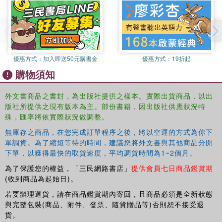
place of grammar; the role of information, communication
and representational technologies; and how assessment,
properly used, can help develop writing. Ideal for for pre-
service and in-service courses on the teaching of writing,
the
Companion Website
provides aadditional
優惠方式：
加入即送50元購書金
優惠方式：
19折起
readings/documents; PowerPoint presentations;
購物須知
assessment resources; and lesson and unit plans and
planning guides.
外文書商品之書封，為出版社提供之樣本。實際出貨商品，以出
版社所提供之現有版本為主。部份書籍，因出版社供應狀況特
殊，匯率將依實際狀況做調整。
無庫存之商品，在您完成訂單程序之後，將以空運的方式為你下
單調貨。為了縮短等待的時間，建議您將外文書與其他商品分開
下單，以獲得最快的取貨速度，平均調貨時間為1~2個月。
為了保護您的權益，「三民網路書店」
提供會員七日商品鑑賞期
(收到商品為起始日)。
若要辦理退貨，請在商品鑑賞期內寄回，且商品必須是全新狀態
與完整包裝(商品、附件、發票、隨貨贈品等)否則恕不接受退
貨。