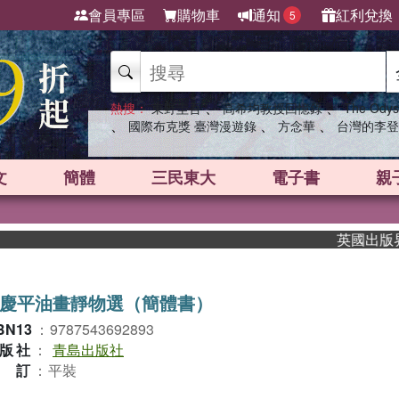
會員專區
購物車
通知
紅利兌換
5
、
、
熱搜：
東野圭吾
高希均教授回憶錄
The Odys
、
、
、
國際布克獎 臺灣漫遊錄
方念華
台灣的李登
文
簡體
三民東大
電子書
親
英國出版界指標
慶平油畫靜物選（簡體書）
BN13
：
9787543692893
版社
：
青島出版社
裝訂
：
平裝