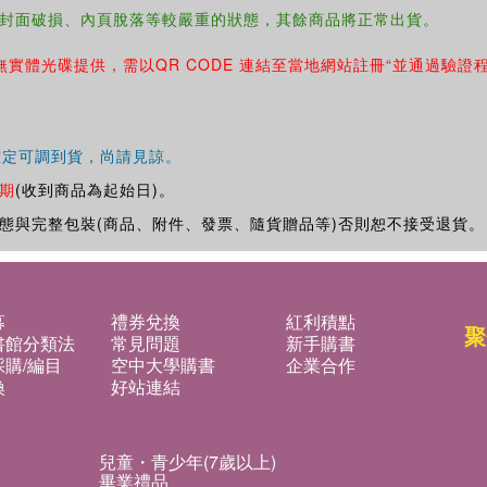
封面破損、內頁脫落等較嚴重的狀態，其餘商品將正常出貨。
無實體光碟提供，需以QR CODE 連結至當地網站註冊“並通過驗證
確定可調到貨，尚請見諒。
期
(收到商品為起始日)。
態與完整包裝(商品、附件、發票、隨貨贈品等)否則恕不接受退貨。
募
禮券兌換
紅利積點
聚
書館分類法
常見問題
新手購書
購/編目
空中大學購書
企業合作
換
好站連結
兒童・青少年(7歲以上)
畢業禮品