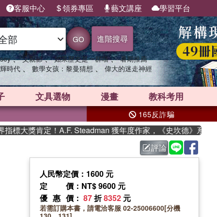
客服中心
領券專區
藝文講座
學習平台
進階搜尋
GO
、
、
、
sey
父親節
如果歷史是一群喵
暑期推薦
、
、
輝時代
數學女孩：黎曼猜想
偉大的迷走神經
子
文具選物
漫畫
教科考用
165反詐騙
大獎肯定！A.F. Steadman 獲年度作家，《史坎德》系列帶
評論
人民幣定價：1600 元
定價
：NT$ 9600 元
優惠價
：
87
折
8352
元
若需訂購本書，請電洽客服 02-25006600[分機
130、131]。