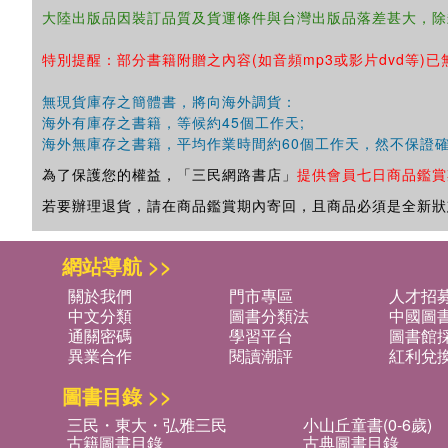
大陸出版品因裝訂品質及貨運條件與台灣出版品落差甚大，除
特別提醒：部分書籍附贈之內容(如音頻mp3或影片dvd等)已
無現貨庫存之簡體書，將向海外調貨：
海外有庫存之書籍，等候約45個工作天;
海外無庫存之書籍，平均作業時間約60個工作天，然不保證
為了保護您的權益，「三民網路書店」
提供會員七日商品鑑賞
若要辦理退貨，請在商品鑑賞期內寄回，且商品必須是全新狀
網站導航 >>
關於我們
門市專區
人才招
中文分類
圖書分類法
中國圖
通關密碼
學習平台
圖書館採
異業合作
閱讀潮評
紅利兌
圖書目錄 >>
三民・東大・弘雅三民
小山丘童書(0-6歲)
古籍圖書目錄
古典圖書目錄