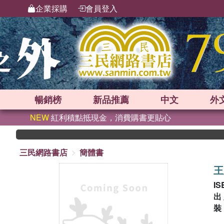
企業採購
會員登入
暢銷榜
新品
推薦
中文
外
NEW
紅利積點抵現金，消費購書更貼心
三民網路書店
簡體書
王
IS
出