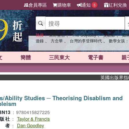
會員專區
購物車
通知
紅利兌換
5
、
、
、
熱搜：
東野圭吾
The Odyssey
父親節
如
、
、
、
遊錄
方念華
台灣的李登輝時代
數學女孩：
文
簡體
三民東大
電子書
親
英國出版界指標大獎肯
s/Ability Studies ─ Theorising Disablism and
bleism
BN13
：
9780415827225
版社
：
Taylor & Francis
作者
：
Dan Goodley