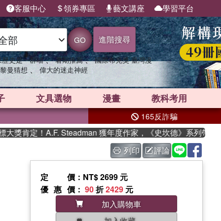
客服中心
領券專區
藝文講座
學習平台
進階搜尋
GO
、
、
果歷史是一群喵
暑期推薦
國際布克獎 臺灣漫
、
黎曼猜想
偉大的迷走神經
子
文具選物
漫畫
教科考用
165反詐騙
定！A.F. Steadman 獲年度作家，《史坎德》系列帶你踏上
列印
評論
定價
：NT$ 2699 元
優惠價
：
90
折
2429
元
加入購物車
加入收藏