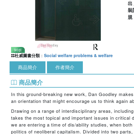
出
裝
90折
杜威圖書分類
：
Social welfare problems & welfare
商品簡介
作者簡介
商品簡介
In this ground-breaking new work, Dan Goodley makes the 
an orientation that might encourage us to think again ab
Drawing on a range of interdisciplinary areas, includin
takes the most topical and important issues in critical 
we are entering a time of dis/ability studies, when both
politics of neoliberal capitalism. Divided into two part