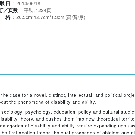
版日
：
2014/06/18
訂／頁數
：
平裝／224頁
規格
：
20.3cm*12.7cm*1.3cm (高/寬/厚)
case for a novel, distinct, intellectual, and political projec
out the phenomena of disability and ability.
g sociology, psychology, education, policy and cultural studi
disability theory, and pushes them into new theoretical territ
 categories of disability and ability require expanding upon a
s, the first section traces the dual processes of ableism and 