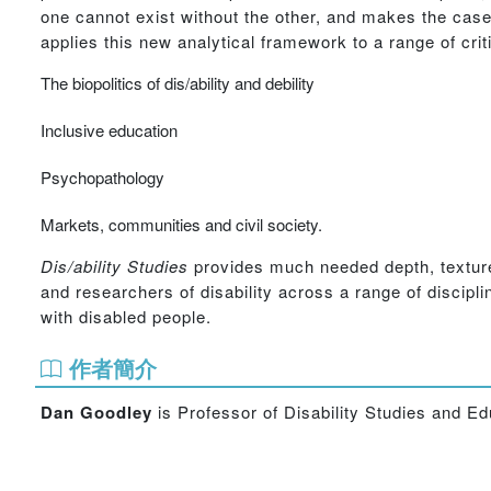
one cannot exist without the other, and makes the case 
applies this new analytical framework to a range of criti
The biopolitics of dis/ability and debility
Inclusive education
Psychopathology
Markets, communities and civil society.
Dis/ability Studies
provides much needed depth, texture 
and researchers of disability across a range of discipli
with disabled people.
作者簡介
Dan Goodley
is Professor of Disability Studies and Edu