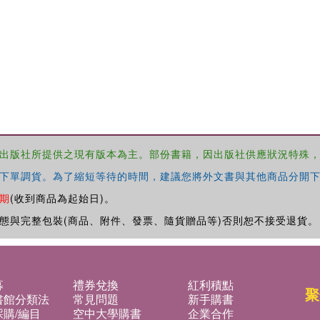
出版社所提供之現有版本為主。部份書籍，因出版社供應狀況特殊
下單調貨。為了縮短等待的時間，建議您將外文書與其他商品分開下
期
(收到商品為起始日)。
態與完整包裝(商品、附件、發票、隨貨贈品等)否則恕不接受退貨。
募
禮券兌換
紅利積點
聚
書館分類法
常見問題
新手購書
購/編目
空中大學購書
企業合作