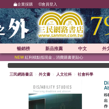
企業採購
會員登入
暢銷榜
新品
推薦
中文
外
NEW
紅利積點抵現金，消費購書更貼心
三民網路書店
外文書
人文社科
社會科學
Di
A
IS
出