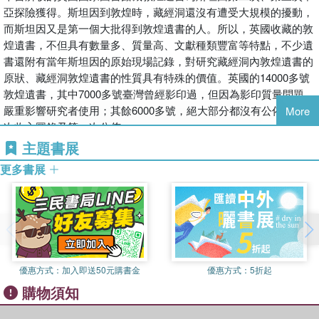
亞探險獲得。斯坦因到敦煌時，藏經洞還沒有遭受大規模的擾動，
而斯坦因又是第一個大批得到敦煌遺書的人。所以，英國收藏的敦
煌遺書，不但具有數量多、質量高、文獻種類豐富等特點，不少遺
書還附有當年斯坦因的原始現場記錄，對研究藏經洞內敦煌遺書的
原狀、藏經洞敦煌遺書的性質具有特殊的價值。英國的14000多號
敦煌遺書，其中7000多號臺灣曾經影印過，但因為影印質量問題，
嚴重影響研究者使用；其餘6000多號，絕大部分都沒有公佈過，此
More
次收入圖錄乃第一次公佈。
本書的出版，將為中國中古史諸多領域的研究，特別是歷史、宗
主題書展
教、政治、經濟、文學、語言、文字、社會、法律、音韻、醫藥、
更多書展
音樂、美術、舞蹈以及民族史、邊疆史、中外關係乃至書法、繪畫
等提供大量的新鮮資料，將推動這些領域研究的迅猛發展。
本書附有國內敦煌學專家方廣錩先生通過詳細研究撰寫的條記目
錄，詳細注明文書的名稱、外觀形態、年代、二次加工情況、已有
的相關研究成果等。
本項目為“十二五”國家重點圖書出版規劃項目。
優惠方式：
加入即送50元購書金
優惠方式：
5折起
購物須知