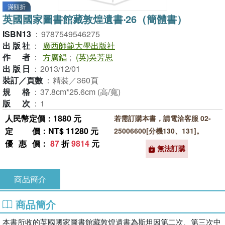
滿額折
英國國家圖書館藏敦煌遺書‧26（簡體書）
ISBN13
：
9787549546275
出版社
：
廣西師範大學出版社
作者
：
方廣錩
;
(英)吳芳思
出版日
：
2013/12/01
裝訂／頁數
：
精裝／360頁
規格
：
37.8cm*25.6cm (高/寬)
版次
：
1
人民幣定價：1880 元
若需訂購本書，請電洽客服 02-
定價
：NT$ 11280 元
25006600[分機130、131]。
優惠價
：
87
折
9814
元
無法訂購
商品簡介
商品簡介
本書所收的英國國家圖書館藏敦煌遺書為斯坦因第二次、第三次中