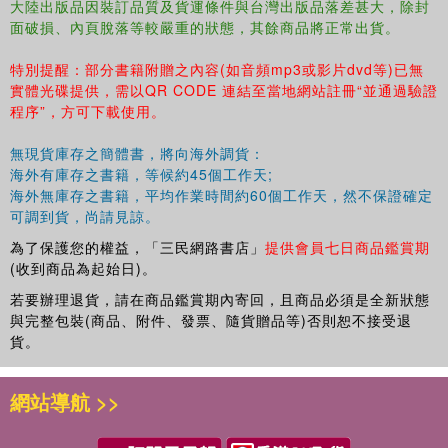
大陸出版品因裝訂品質及貨運條件與台灣出版品落差甚大，除封
面破損、內頁脫落等較嚴重的狀態，其餘商品將正常出貨。
特別提醒：部分書籍附贈之內容(如音頻mp3或影片dvd等)已無
實體光碟提供，需以QR CODE 連結至當地網站註冊“並通過驗證
程序”，方可下載使用。
無現貨庫存之簡體書，將向海外調貨：
海外有庫存之書籍，等候約45個工作天;
海外無庫存之書籍，平均作業時間約60個工作天，然不保證確定
可調到貨，尚請見諒。
為了保護您的權益，「三民網路書店」
提供會員七日商品鑑賞期
(收到商品為起始日)。
若要辦理退貨，請在商品鑑賞期內寄回，且商品必須是全新狀態
與完整包裝(商品、附件、發票、隨貨贈品等)否則恕不接受退
貨。
網站導航 >>