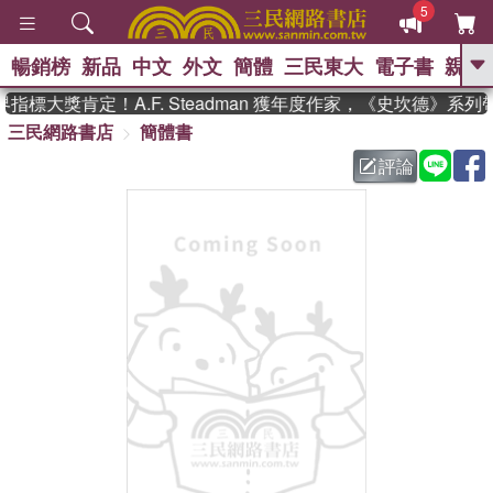
5
暢銷榜
新品
中文
外文
簡體
三民東大
電子書
親子
GO
標大獎肯定！A.F. Steadman 獲年度作家，《史坎德》系
三民網路書店
簡體書
、
熱搜：
東野圭吾
高希均教授回憶錄
、
、
、
The Odyssey
父親節
如果歷
評論
、
、
史是一群喵
暑期推薦
國際布克
、
、
獎 臺灣漫遊錄
方念華
台灣的李
、
、
登輝時代
數學女孩：黎曼猜想
偉大的迷走神經