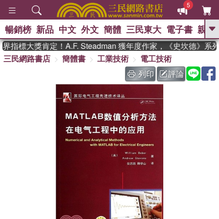
5
暢銷榜
新品
中文
外文
簡體
三民東大
電子書
親子
GO
指標大獎肯定！A.F. Steadman 獲年度作家，《史坎德》系
三民網路書店
簡體書
工業技術
電工技術
、
熱搜：
東野圭吾
高希均教授回憶錄
、
、
、
The Odyssey
父親節
如果歷
列印
評論
、
、
史是一群喵
暑期推薦
國際布克
、
、
獎 臺灣漫遊錄
方念華
台灣的李
、
、
登輝時代
數學女孩：黎曼猜想
偉大的迷走神經