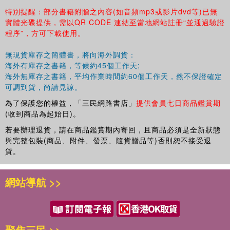
2.12使用字符和字符串的其他示例
特別提醒：部分書籍附贈之內容(如音頻mp3或影片dvd等)已無
2.13插值和MATLAB的interpl函數
實體光碟提供，需以QR CODE 連結至當地網站註冊“並通過驗證
2.14MATLAB的textscan函數
程序”，方可下載使用。
2.15將MATLAB數據輸出到Excel
2.16調試程序
無現貨庫存之簡體書，將向海外調貨：
2.17RLC并聯電路
海外有庫存之書籍，等候約45個工作天;
基礎練習
海外無庫存之書籍，平均作業時間約60個工作天，然不保證確定
可調到貨，尚請見諒。
綜合練習
參考文獻
為了保護您的權益，「三民網路書店」
提供會員七日商品鑑賞期
第3章矩陣
(收到商品為起始日)。
3.1引言
若要辦理退貨，請在商品鑑賞期內寄回，且商品必須是全新狀態
3.2矩陣運算
與完整包裝(商品、附件、發票、隨貨贈品等)否則恕不接受退
3.3線性方程組
貨。
3.4高斯消去法
3.5高斯?約旦消去法
網站導航 >>
3.6解的數量
3.7逆矩陣
3.8特征值問題
基礎練習
聚焦三民 >>
綜合練習