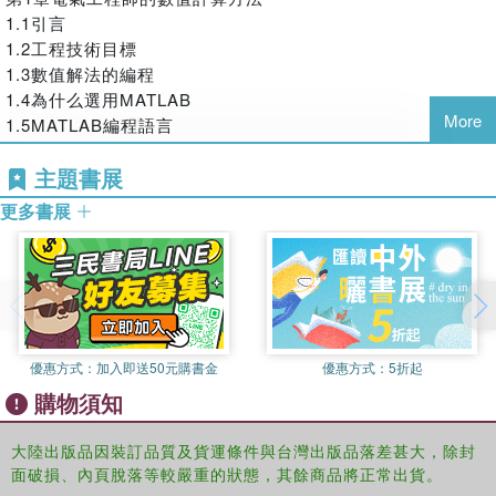
本書版權登記號：圖字0120131414號
1.1引言
圖書在版編目(CIP)數據
1.2工程技術目標
1.3數值解法的編程
1.4為什么選用MATLAB
More
1.5MATLAB編程語言
1.6本書風格說明
主題書展
1.7示范程序
第2章MATLAB基礎
更多書展
2.1引言
2.2MATLAB窗口
2.3MATLAB程序編寫
2.4MATLAB基礎
2.5MATLAB輸入/輸出
2.6MATLAB程序控制流
優惠方式：
加入即送50元購書金
優惠方式：
5折起
2.7MATLAB的函數文件
購物須知
2.8匿名函數
2.9MATLAB圖像
大陸出版品因裝訂品質及貨運條件與台灣出版品落差甚大，除封
2.10矩陣操作
面破損、內頁脫落等較嚴重的狀態，其餘商品將正常出貨。
2.11向量函數操作