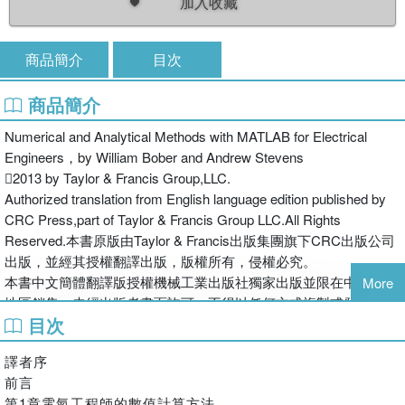
加入收藏
商品簡介
目次
商品簡介
Numerical and Analytical Methods with MATLAB for Electrical
Engineers，by William Bober and Andrew Stevens
2013 by Taylor & Francis Group,LLC.
Authorized translation from English language edition published by
CRC Press,part of Taylor & Francis Group LLC.All Rights
Reserved.本書原版由Taylor & Francis出版集團旗下CRC出版公司
出版，並經其授權翻譯出版，版權所有，侵權必究。
本書中文簡體翻譯版授權機械工業出版社獨家出版並限在中國大陸
More
地區銷售，未經出版者書面許可，不得以任何方式複製或發行本書
目次
的任何部分。
Copies of this book sold without a Taylor & Francis sticker on the
譯者序
cover are unauthorized and illegal.本書封面貼有Taylor & Francis公
前言
司防偽標籤，無標籤者不得銷售。
第1章電氣工程師的數值計算方法