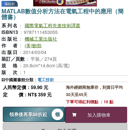
滿額折
MATLAB數值分析方法在電氣工程中的應用（簡
體書）
系列名
：
國際電氣工程先進技術譯叢
ISBN13
：
9787111453055
出版社
：
機械工業出版社
作者
：
(美)鮑勃
出版日
：
2014/03/04
裝訂／頁數
：
平裝／274頁
規格
：
20.8cm*14.6cm (高/寬)
版次
：
1
中國圖書館分類
：
電工技術
人民幣定價：59.90 元
海外經銷商無庫存，到貨日平均
定價
：NT$ 359 元
30天至45天
下單可得紅利積點 ：10 點
領券後再享88折起
領
加入購物車