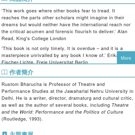
‘This work goes where other books fear to tread. It
reaches the parts other scholars might imagine in their
dreams but would neither have the international reach nor
the critical acumen and forensic flourish to deliver.’ Alan
Read, King's College London
‘This book is not only timely. It is overdue – and it is a
masterpiece unrivalled by any book I know of.’ Erika
More
Fischer-Lichte, Freie Universitat Berlin
作者簡介
‘The first and only book that focuses on the intersections
of performance, terror and terrorism as played out beyond
Rustom Bharucha is Professor of Theatre and
a Euro-American context post-9/11. It is an important
Performance Studies at the Jawaharlal Nehru University in
work, both substantively and methodologically.’ Jenny
Delhi. He is a writer, director, dramaturg and cultural critic,
Hughes, University of Manchester
as well as the author of several books, including
Theatre
‘A profound and tightly bound sequence of reflections … a
and the World: Performance and the Politics of Culture
rigorously provocative book.’ Stephen Barber, Kingston
(Routledge, 1993).
University London
主題書展
In this exceptional investigation Rustom Bharucha