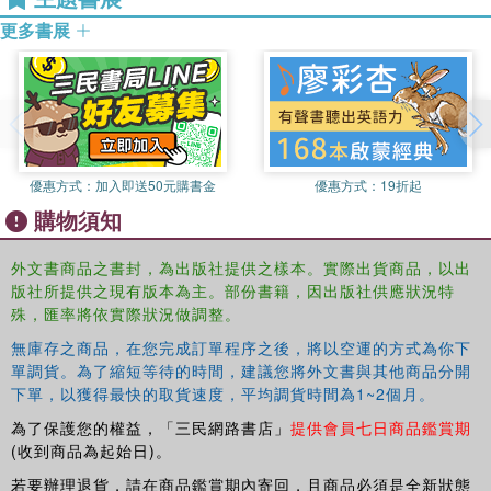
considers the realities of Islamophobia, the legacies of
更多書展
Truth and Reconciliation, the deadly certitudes of State-
controlled security systems and the legitimacy of counter-
terror terrorism, drawing on a vast spectrum of human
cruelties across the global South. The outcome is a
brilliantly argued case for seeing terror as a volatile and
mutant phenomenon that is deeply lived, experienced, and
優惠方式：
加入即送50元購書金
優惠方式：
19折起
performed within the cultures of everyday life.
購物須知
外文書商品之書封，為出版社提供之樣本。實際出貨商品，以出
版社所提供之現有版本為主。部份書籍，因出版社供應狀況特
殊，匯率將依實際狀況做調整。
無庫存之商品，在您完成訂單程序之後，將以空運的方式為你下
單調貨。為了縮短等待的時間，建議您將外文書與其他商品分開
下單，以獲得最快的取貨速度，平均調貨時間為1~2個月。
為了保護您的權益，「三民網路書店」
提供會員七日商品鑑賞期
(收到商品為起始日)。
若要辦理退貨，請在商品鑑賞期內寄回，且商品必須是全新狀態