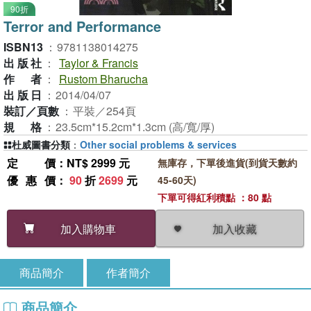
90折
Terror and Performance
ISBN13
：
9781138014275
出版社
：
Taylor & Francis
作者
：
Rustom Bharucha
出版日
：
2014/04/07
裝訂／頁數
：
平裝／254頁
規格
：
23.5cm*15.2cm*1.3cm (高/寬/厚)
杜威圖書分類
：
Other social problems & services
定價
：NT$ 2999 元
無庫存，下單後進貨(到貨天數約
優惠價
：
90
折
2699
元
45-60天)
下單可得紅利積點 ：80 點
加入收藏
加入購物車
商品簡介
作者簡介
商品簡介