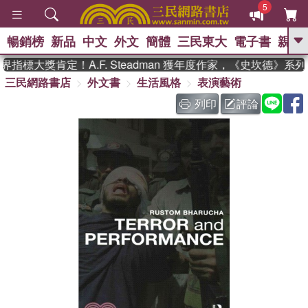
5
暢銷榜
新品
中文
外文
簡體
三民東大
電子書
親子
GO
指標大獎肯定！A.F. Steadman 獲年度作家，《史坎德》系
三民網路書店
外文書
生活風格
表演藝術
、
、
熱搜：
東野圭吾
The Odyssey
、
、
父親節
如果歷史是一群喵
暑期
列印
評論
、
、
推薦
國際布克獎 臺灣漫遊錄
方
、
、
念華
台灣的李登輝時代
數學女
、
孩：黎曼猜想
偉大的迷走神經