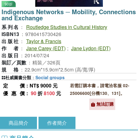
90折
Indigenous Networks ─ Mobility, Connections
and Exchange
系列名
：
Routledge Studies in Cultural History
ISBN13
：
9780415730426
出版社
：
Taylor & Francis
作者
：
Jane Carey (EDT)
;
Jane Lydon (EDT)
出版日
：
2014/07/24
裝訂／頁數
：
精裝／326頁
規格
：
22.9cm*15.9cm*2.5cm (高/寬/厚)
杜威圖書分類
：
Social groups
定價
：NT$ 9000 元
若需訂購本書，請電洽客服 02-
優惠價
：
90
折
8100
元
25006600[分機130、131]。
無法訂購
商品簡介
作者簡介