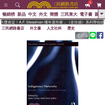
5
暢銷榜
新品
中文
外文
簡體
三民東大
電子書
親子
GO
肯定！A.F. Steadman 獲年度作家，《史坎德》系列帶你踏
三民網路書店
外文書
人文社科
歷史
、
熱搜：
東野圭吾
高希均教授回憶錄
、
、
、
The Odyssey
父親節
如果歷
評論
、
、
史是一群喵
暑期推薦
國際布克
、
、
獎 臺灣漫遊錄
方念華
台灣的李
、
、
登輝時代
數學女孩：黎曼猜想
偉大的迷走神經