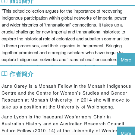
商品簡介
"This edited collection argues for the importance of recovering
Indigenous participation within global networks of imperial power
and wider histories of 'transnational' connections. It takes up a
crucial challenge for new imperial and transnational histories: to
explore the historical role of colonized and subaltern communities
in these processes, and their legacies in the present. Bringing
together prominent and emerging scholars who have begun to
explore Indigenous networks and 'transnational' encounters, and to
More
consider the broader significance of 'extra-local' connections,
作者簡介
exchanges and mobility for Indigenous peoples, this work engages
closely with some of the key historical scholarship on
Jane Carey is a Monash Fellow in the Monash Indigenous
transnationalism and the networks of European imperialism.
Centre and the Centre for Women’s Studies and Gender
Chapters deploy a range of analytic scales, including global,
Research at Monash University. In 2014 she will move to
regional and intra-Indigenous networks, and methods, including
take up a position at the University of Wollongong.
histories of ideas and cultural forms and biography, as well as
exploring contemporary legacies. In drawing these perspectives
Jane Lydon is the inaugural Wesfarmers Chair in
together, this book charts an important new direction in research"--
Australian History and an Australian Research Council
Future Fellow (2010–14) at the University of Western
More