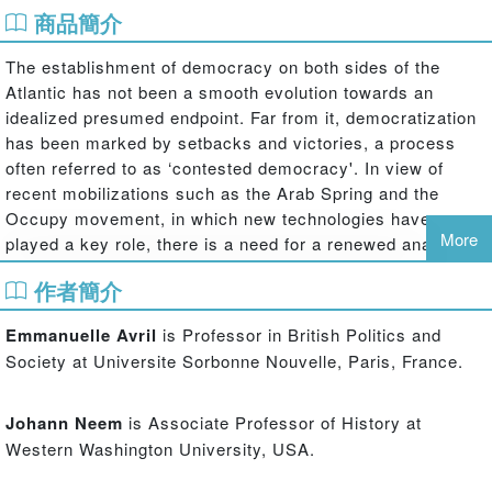
商品簡介
The establishment of democracy on both sides of the
Atlantic has not been a smooth evolution towards an
idealized presumed endpoint. Far from it, democratization
has been marked by setbacks and victories, a process
often referred to as ‘contested democracy'. In view of
recent mobilizations such as the Arab Spring and the
Occupy movement, in which new technologies have
More
played a key role, there is a need for a renewed analysis
of the long-term evolution of US and UK political systems.
作者簡介
Using new areas of research, this book argues that the
ideals and the practices of Anglo-American democracy
Emmanuelle Avril
is Professor in British Politics and
can be best understood by studying diverse forms of
Society at Universite Sorbonne Nouvelle, Paris, France.
participation, which go beyond classical expressions of
contestation and dissent such as voting. The authors
Johann Neem
is Associate Professor of History at
analyze political parties, social movements,
Western Washington University, USA.
communications and social media, governance, cultural
diversity, identity politics, public-private actors and social