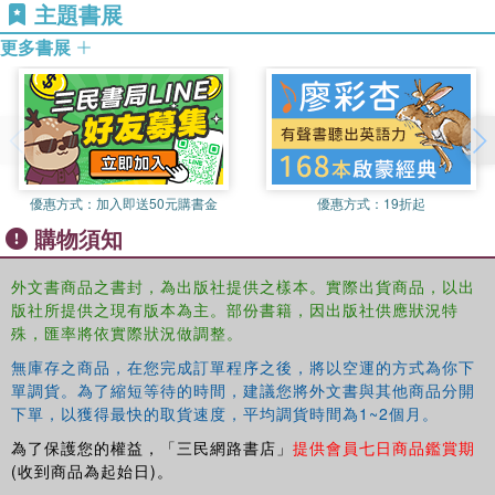
主題書展
cohesion to illustrate how the structure and context of
popular participation play a significant role in whether, and
更多書展
when, citizens' efforts have any meaningful impact on
those who exercise political power. In doing so, the
authors take crucial steps towards understanding how a
vigorous public sphere and popular sovereignty can be
made to work in today's global environment.
This book will be of interest to students and scholars of
優惠方式：
加入即送50元購書金
優惠方式：
19折起
political science, British and US history, democracy,
購物須知
political participation, governance, social movements and
politics.
外文書商品之書封，為出版社提供之樣本。實際出貨商品，以出
版社所提供之現有版本為主。部份書籍，因出版社供應狀況特
殊，匯率將依實際狀況做調整。
無庫存之商品，在您完成訂單程序之後，將以空運的方式為你下
單調貨。為了縮短等待的時間，建議您將外文書與其他商品分開
下單，以獲得最快的取貨速度，平均調貨時間為1~2個月。
為了保護您的權益，「三民網路書店」
提供會員七日商品鑑賞期
(收到商品為起始日)。