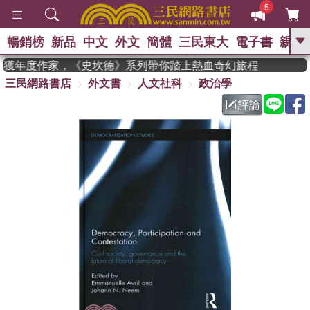
5
暢銷榜
新品
中文
外文
簡體
三民東大
電子書
親子
GO
man 獲年度作家，《史坎德》系列帶你踏上熱血奇幻旅程
三民網路書店
外文書
人文社科
政治學
、
熱搜：
東野圭吾
高希均教授回憶錄
、
、
、
The Odyssey
父親節
如果歷
評論
、
、
史是一群喵
暑期推薦
國際布克
、
、
獎 臺灣漫遊錄
方念華
台灣的李
、
、
登輝時代
數學女孩：黎曼猜想
偉大的迷走神經