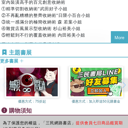
議。
室內裝潢高手的百元創意收納術
①精準切割收納術*武田好子小姐
最省錢！日本家庭主婦最愛的百元創意收納術
②不再亂糟糟的整齊收納術*日隈小百合小姐
精準切割收納術、不再亂糟糟的整齊收納術、統一感滿分的極
③統一感滿分的極簡收納術 森 若葉小姐
簡收納術、雜貨店風展示型收納術、輕鬆到不行的覆蓋收納
④雜貨店風展示型收納術 杉山裕美小姐
術…
⑤輕鬆到不行的覆蓋收納術 內田裕美小姐
More
最好用！室內裝潢高手利用小道具玩創意變化
用途多變！利用小道具玩創意
不禁想模仿的百元商品變身技，只要三個步驟立刻開始整理，
百元商品的收納小花樣
主題書展
客廳、廚房、兒童房、工作區、衣櫥、壁櫥、廁所、浴室、玄
利用自然風的盒子／利用廚房道具
關…
更多書展
辦公室用具&室內裝潢雜貨
利用收納籃與收納盒／排水板．花台
利用園藝工具收納雜物／毛巾架&掛鉤
三位當紅收納專家教的
超級整理收納規則
Lesson①山下秀子小姐直傳 挑戰讓每日心情變愉悅的最新斷
優惠方式：
75折起
優惠方式：
加入即送50元購書金
捨離！
購物須知
Lesson②小松易先生傳授 每天十五分鐘！區塊式輕鬆整理企
劃
為了保護您的權益，「三民網路書店」
提供會員七日商品鑑賞期
Lesson③中山真由美小姐傳授 把幸福喚進家裡！雜亂不復發