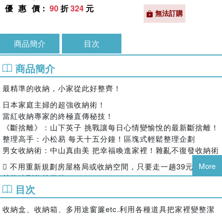
優惠價
：
90
折
324
元
無法訂購
商品簡介
目次
商品簡介
最精準的收納，小家從此好整齊！
日本家庭主婦的超強收納術！
當紅收納專家的終極直傳秘技！
《斷捨離》：山下英子 挑戰讓每日心情變愉悅的最新斷捨離！
整理高手：小松易 每天十五分鐘！區塊式輕鬆整理企劃
男女收納術：中山真由美 把幸福喚進家裡！雜亂不復發收納術
More
 不用重新規劃房屋格局或收納空間，只要走一趟39元商店，
就能達到收納目的。
目次
 客廳、浴室、兒童房、廚房、儲物室…，全方位的收納建
議，實用度滿分。
收納盒、收納箱、多用途窗簾etc.利用各種道具把家裡變整潔
 不僅著重在物品的收納，同時還提出如何使其更加美觀的建