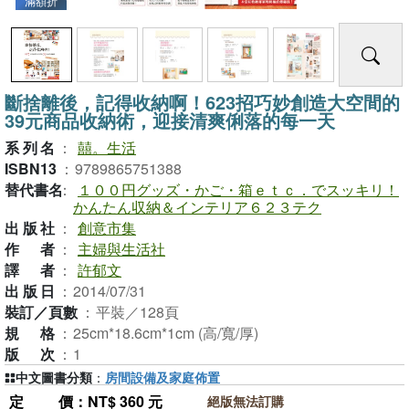
滿額折
斷捨離後，記得收納啊！623招巧妙創造大空間的
39元商品收納術，迎接清爽俐落的每一天
系列名
：
囍。生活
ISBN13
：
9789865751388
替代書名
：
１００円グッズ・かご・箱ｅｔｃ．でスッキリ！
かんたん収納＆インテリア６２３テク
出版社
：
創意市集
作者
：
主婦與生活社
譯者
：
許郁文
出版日
：
2014/07/31
裝訂／頁數
：
平裝／128頁
規格
：
25cm*18.6cm*1cm (高/寬/厚)
版次
：
1
中文圖書分類
：
房間設備及家庭佈置
定價
：NT$ 360 元
絕版無法訂購