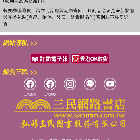
(收到商品為起始日)。
收納術
若要辦理退貨，請在商品鑑賞期內寄回，且商品必須是全新狀態
視場所收納！利用竹簍、箱子、百元商品…etc.
與完整包裝(商品、附件、發票、隨貨贈品等)否則恕不接受退
清爽整理！
貨。
收納創意222
客廳
網站導航 >>
廚房
兒童房
工作區
衣櫥、壁櫥
聚焦三民 >>
衛生間
玄關
範本①參觀裝箱達人的客廳
範本②參觀百元商品達人的廚房
三民書局
三民出版
利用排水板．組合櫃．百元商品
自製簡單可愛的家具
迷你衣櫃
收關收納盒
玩具收納小廚房