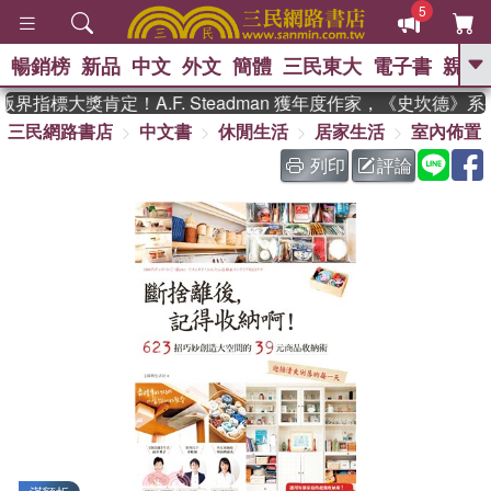
5
暢銷榜
新品
中文
外文
簡體
三民東大
電子書
親子
GO
界指標大獎肯定！A.F. Steadman 獲年度作家，《史坎德》
三民網路書店
中文書
休閒生活
居家生活
室內佈置
、
、
熱搜：
東野圭吾
The Odyssey
、
、
父親節
如果歷史是一群喵
暑期
列印
評論
、
、
推薦
國際布克獎 臺灣漫遊錄
方
、
、
念華
台灣的李登輝時代
數學女
、
孩：黎曼猜想
偉大的迷走神經