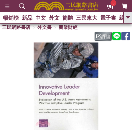
5
暢銷榜
新品
中文
外文
簡體
三民東大
電子書
親子
GO
三民網路書店
外文書
商業財經
評論
熱搜：