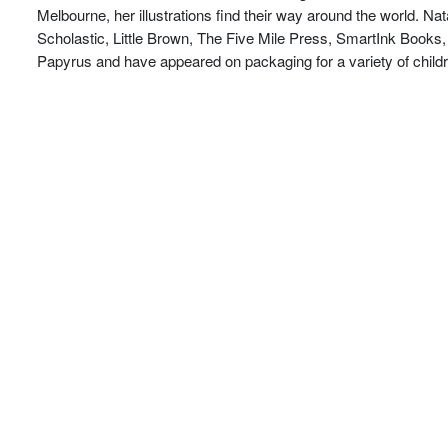
Melbourne, her illustrations find their way around the world. 
Scholastic, Little Brown, The Five Mile Press, SmartInk Books
Papyrus and have appeared on packaging for a variety of childr