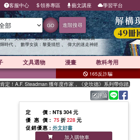
客服中心
領券專區
藝文講座
學習平台
進階搜尋
GO
、
、
、
sey
父親節
如果歷史是一群喵
暑期推薦
、
、
輝時代
數學女孩：黎曼猜想
偉大的迷走神經
子
文具選物
漫畫
教科考用
165反詐騙
.F. Steadman 獲年度作家，《史坎德》系列帶你踏上熱血奇
評論
定價
：NT$ 304 元
優惠價
：
75
折
228
元
促銷優惠
：
外文好書
加入購物車