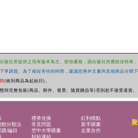
出版社所提供之現有版本為主。部份書籍，因出版社供應狀況特殊
下單調貨。為了縮短等待的時間，建議您將外文書與其他商品分開下
期
(收到商品為起始日)。
態與完整包裝(商品、附件、發票、隨貨贈品等)否則恕不接受退貨。
募
禮券兌換
紅利積點
聚
書館分類法
常見問題
新手購書
購/編目
空中大學購書
企業合作
換
好站連結