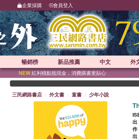
企業採購
會員登入
暢銷榜
新品
推薦
中文
外
NEW
紅利積點抵現金，消費購書更貼心
三民網路書店
外文書
童書
少年小說
Th
IS
出
出