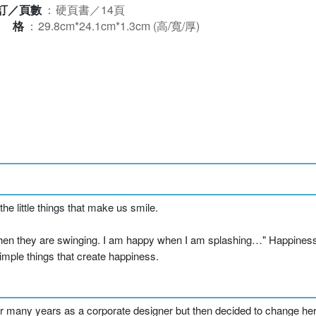
訂／頁數
：
硬頁書／14頁
規格
：
29.8cm*24.1cm*1.3cm (高/寬/厚)
e little things that make us smile.
when they are swinging. I am happy when I am splashing…" Happine
simple things that create happiness.
 for many years as a corporate designer but then decided to change he