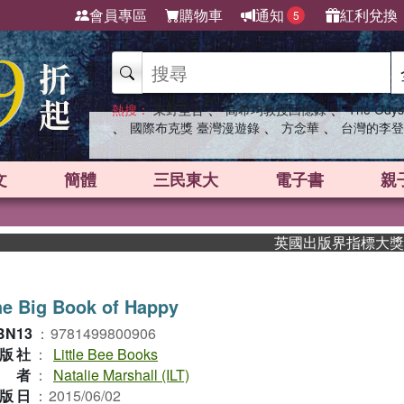
會員專區
購物車
通知
紅利兌換
5
、
、
熱搜：
東野圭吾
高希均教授回憶錄
The Odys
、
、
、
國際布克獎 臺灣漫遊錄
方念華
台灣的李登
文
簡體
三民東大
電子書
親
英國出版界指標大獎肯定！A
e Big Book of Happy
BN13
：
9781499800906
版社
：
Little Bee Books
作者
：
Natalie Marshall (ILT)
版日
：
2015/06/02