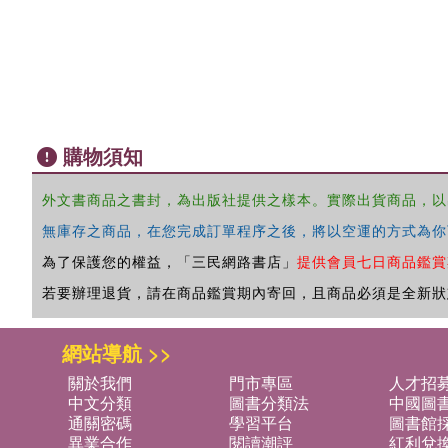
購物須知
外文書商品之書封，為出版社提供之樣本。實際出貨商品，以
無庫存之商品，在您完成訂單程序之後，將以空運的方式為你
為了保護您的權益，「三民網路書店」
提供會員七日商品鑑賞
若要辦理退貨，請在商品鑑賞期內寄回，且商品必須是全新狀
網站導航 >>
關於我們
門市專區
人才招
中文分類
圖書分類法
中國圖
通關密碼
學習平台
圖書館採
異業合作
閱讀潮評
紅利兌