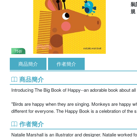
裝
75折
商品簡介
作者簡介
商品簡介
Introducing The Big Book of Happy--an adorable book about all th
"Birds are happy when they are singing. Monkeys are happy 
different for everyone. The Happy Book is a celebration of the 
作者簡介
Natalie Marshall is an illustrator and designer. Natalie worked