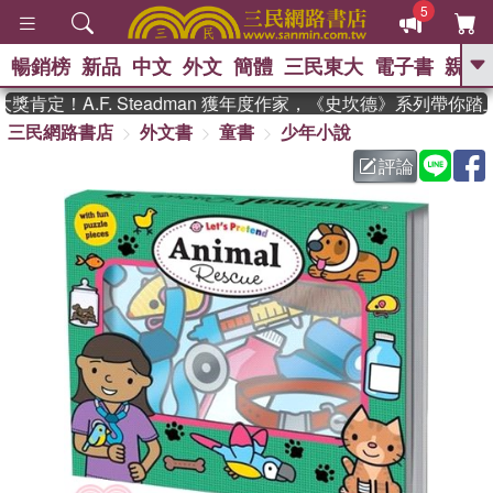
5
暢銷榜
新品
中文
外文
簡體
三民東大
電子書
親子
GO
肯定！A.F. Steadman 獲年度作家，《史坎德》系列帶你踏
三民網路書店
外文書
童書
少年小說
、
熱搜：
東野圭吾
高希均教授回憶錄
、
、
、
The Odyssey
父親節
如果歷
評論
、
、
史是一群喵
暑期推薦
國際布克
、
、
獎 臺灣漫遊錄
方念華
台灣的李
、
、
登輝時代
數學女孩：黎曼猜想
偉大的迷走神經