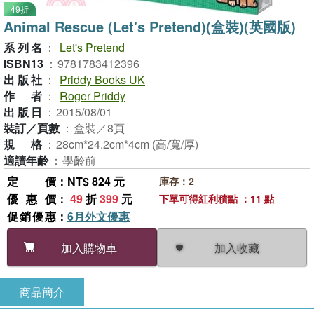
49折
Animal Rescue (Let's Pretend)(盒裝)(英國版)
系列名
：
Let's Pretend
ISBN13
：
9781783412396
出版社
：
Priddy Books UK
作者
：
Roger Priddy
出版日
：
2015/08/01
裝訂／頁數
：
盒裝／8頁
規格
：
28cm*24.2cm*4cm (高/寬/厚)
適讀年齡
：
學齡前
定價
：NT$ 824 元
庫存：2
優惠價
：
49
折
399
元
下單可得紅利積點 ：11 點
促銷優惠
：
6月外文優惠
加入收藏
加入購物車
商品簡介