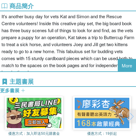
商品簡介
It's another busy day for vets Kat and Simon and the Rescue
Centre volunteers! Inside this creative play set, the big board book
has three busy scenes full of things to look for and find, as the vets
prepare a puppy for an operation, Kat takes a trip to Buttercup Farm
to treat a sick horse, and volunteers Joey and Jill get two kittens
ready to go to a new home. This fabulous set for budding vets
comes with 15 sturdy cardboard pieces which can be used both to
match to the spaces on the book pages and for independent,
More
imaginative play.
主題書展
商品除瑕疵品外，恕不接受退換貨
因拍攝略有色差，圖片僅供參考，顏色請以實際收到商品為準
更多書展
優惠方式：
加入即送50元購書金
優惠方式：
19折起