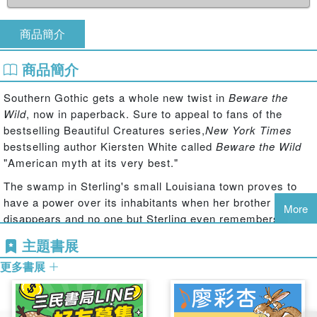
商品簡介
商品簡介
Southern Gothic gets a whole new twist in
Beware the
Wild
, now in paperback. Sure to appeal to fans of the
bestselling Beautiful Creatures series,
New York Times
bestselling author Kiersten White called
Beware the Wild
"American myth at its very best."
The swamp in Sterling's small Louisiana town proves to
have a power over its inhabitants when her brother
More
disappears and no one but Sterling even remembers that
he existed. Now Sterling, with the help of brooding loner
主題書展
Heath, who's had his own creepy experience with the
更多書展
swamp, must fight back and reclaim what—and who—the
swamp has taken.
Beware the Wild
is a riveting and atmospheric page-turner