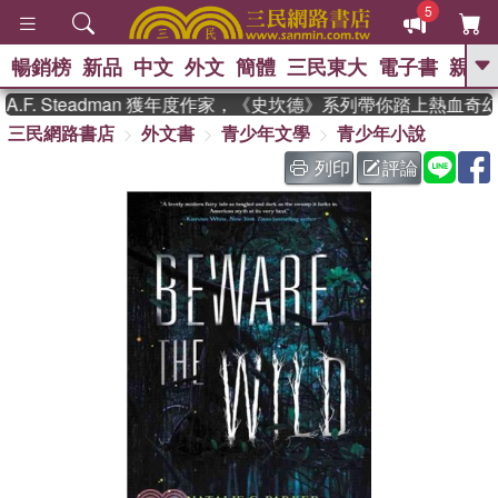
5
暢銷榜
新品
中文
外文
簡體
三民東大
電子書
親子
GO
F. Steadman 獲年度作家，《史坎德》系列帶你踏上熱血奇幻
三民網路書店
外文書
青少年文學
青少年小說
、
熱搜：
東野圭吾
高希均教授回憶錄
、
、
、
The Odyssey
父親節
如果歷
列印
評論
、
、
史是一群喵
暑期推薦
國際布克
、
、
獎 臺灣漫遊錄
方念華
台灣的李
、
、
登輝時代
數學女孩：黎曼猜想
偉大的迷走神經