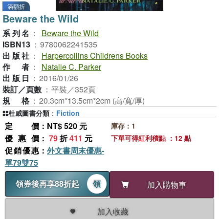
滿額折
Beware the Wild
系列名
：
Beware the Wild
ISBN13
：
9780062241535
出版社
：
Harpercollins Childrens Books
作者
：
Natalie C. Parker
出版日
：
2016/01/26
裝訂／頁數
：
平裝／352頁
規格
：
20.3cm*13.5cm*2cm (高/寬/厚)
杜威圖書分類
：
Fiction
定價
：NT$ 520 元
庫存：1
優惠價
：
79
折
411
元
下單可得紅利積點 ：12 點
促銷優惠
：
外文書周末優惠-
單79雙75
領券後再享88折起
領
加入購物車
加入收藏