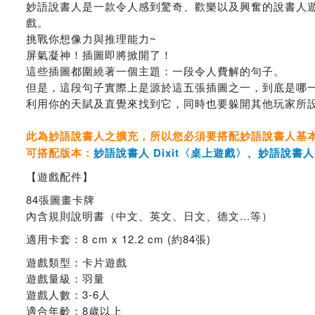
妙語說書人是一款令人感到驚奇、歡樂以及興奮的說書人
戲。
挑戰你想像力與推理能力~
屏氣凝神！插圖即將掀開了！
這些插圖都圍繞著一個主題：一段令人費解的句子。
但是，這段句子實際上是源於這五張插圖之一，到底是哪
利用你的天賦及直覺來找到它，同時也要躲開其他玩家所
此為妙語說書人之擴充，所以您必須要搭配妙語說書人基
可搭配版本：
妙語說書人 Dixit〈桌上遊戲〉
、
妙語說書人3
【遊戲配件】
84張圖畫卡牌
內含規則說明書（中文、英文、日文、德文...等）
適用卡套：8 cm x 12.2 cm (約84張)
遊戲類型：卡片遊戲
遊戲量級：羽量
遊戲人數：3-6人
適合年齡：8歲以上