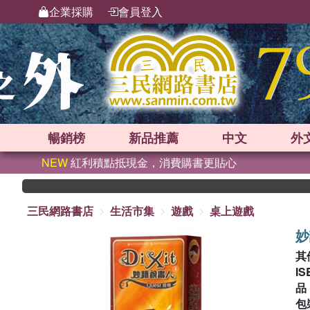
企業採購
會員登入
暢銷榜
新品
推薦
中文
外
NEW
紅利積點抵現金，消費購書更貼心
三民網路書店
生活市集
遊戲
桌上遊戲
妙
其
IS
包