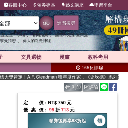
客服中心
領券專區
藝文講座
學習平台
進階搜尋
GO
、
、
果歷史是一群喵
暑期推薦
國際布克獎 臺灣漫
、
黎曼猜想
偉大的迷走神經
子
文具選物
漫畫
教科考用
165反詐騙
A.F. Steadman 獲年度作家，《史坎德》系列帶你踏上熱血
列印
評論
定價
：NT$ 750 元
優惠價
：
95
折
713
元
領券後再享88折起
領