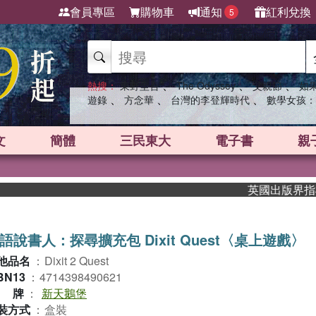
會員專區
購物車
通知
紅利兌換
5
、
、
、
熱搜：
東野圭吾
The Odyssey
父親節
如
、
、
、
遊錄
方念華
台灣的李登輝時代
數學女孩：
文
簡體
三民東大
電子書
親
英國出版界指標大獎肯定！
語說書人：探尋擴充包 Dixit Quest〈桌上遊戲〉
他品名
：
Dixit 2 Quest
BN13
：
4714398490621
品牌
：
新天鵝堡
裝方式
：
盒裝