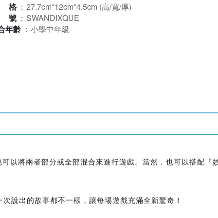
規格
：
27.7cm*12cm*4.5cm (高/寬/厚)
型號
：
SWANDIXQUE
合年齡
：
小學中年級
也可以將兩者部分或全部混合來進行遊戲。當然，也可以搭配『妙
一次說出的故事都不一樣，讓每場遊戲充滿全新驚奇！