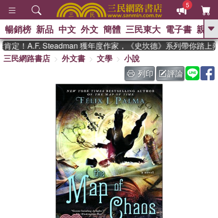
5
暢銷榜
新品
中文
外文
簡體
三民東大
電子書
親子
GO
！A.F. Steadman 獲年度作家，《史坎德》系列帶你踏上
三民網路書店
外文書
文學
小說
、
、
熱搜：
東野圭吾
The Odyssey
、
、
父親節
如果歷史是一群喵
暑期
列印
評論
、
、
推薦
國際布克獎 臺灣漫遊錄
方
、
、
念華
台灣的李登輝時代
數學女
、
孩：黎曼猜想
偉大的迷走神經