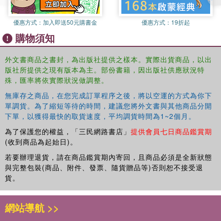
terror among mankind. They alone can discover the means to save
the world and to find the path that will reunite the lovers separated
優惠方式：
加入即送50元購書金
優惠方式：
19折起
by death.
購物須知
Proving once again that he is “a master of ingenious plotting”
(
Kirkus Reviews
), Felix J. Palma brings together a cast of real and
外文書商品之書封，為出版社提供之樣本。實際出貨商品，以出
版社所提供之現有版本為主。部份書籍，因出版社供應狀況特
imagined literary characters in Victorian London, when spiritualism
殊，匯率將依實際狀況做調整。
is at its height.
The Map of Chaos
is a spellbinding adventure that
mixes impossible loves, nonstop action, real ghosts, and fake
無庫存之商品，在您完成訂單程序之後，將以空運的方式為你下
mediums, all while paying homage to the giants of science fiction.
單調貨。為了縮短等待的時間，建議您將外文書與其他商品分開
下單，以獲得最快的取貨速度，平均調貨時間為1~2個月。
為了保護您的權益，「三民網路書店」
提供會員七日商品鑑賞期
(收到商品為起始日)。
若要辦理退貨，請在商品鑑賞期內寄回，且商品必須是全新狀態
與完整包裝(商品、附件、發票、隨貨贈品等)否則恕不接受退
貨。
網站導航 >>