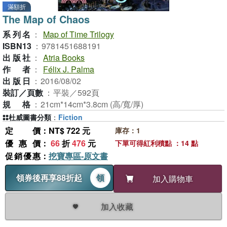
滿額折
The Map of Chaos
系列名
：
Map of Time Trilogy
ISBN13
：
9781451688191
出版社
：
Atria Books
作者
：
Félix J. Palma
出版日
：
2016/08/02
裝訂／頁數
：
平裝／592頁
規格
：
21cm*14cm*3.8cm (高/寬/厚)
杜威圖書分類
：
Fiction
定價
：NT$ 722 元
庫存：1
優惠價
：
66
折
476
元
下單可得紅利積點 ：14 點
促銷優惠
：
挖寶專區-原文書
領券後再享88折起
領
加入購物車
加入收藏