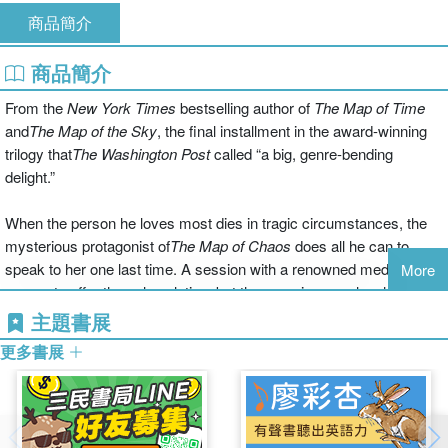
商品簡介
商品簡介
From the
New York Times
bestselling author of
The Map of Time
and
The Map of the Sky
, the final installment in the award-winning
trilogy that
The
Washington Post
called “a big, genre-bending
delight.”
When the person he loves most dies in tragic circumstances, the
mysterious protagonist of
The Map of Chaos
does all he can to
speak to her one last time. A session with a renowned medium
More
seems to offer the only solution, but the experience unleashes
terrible forces that bring the world to the brink of disaster. Salvation
主題書展
can only be found in
The Map of Chaos
, an obscure, hand-written
更多書展
mathematical treatise that he is desperate to uncover. In his
search, he is given invaluable help by Sir Arthur Conan Doyle,
Lewis Carroll, and of course by H.G. Wells, whose Invisible Man
seems to have escaped from the pages of his famous novel to sow